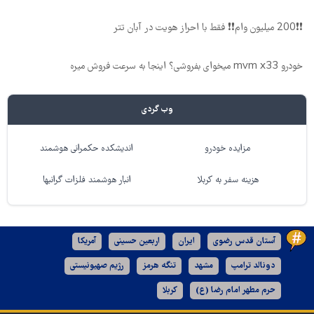
❗❗200 میلیون وام❗❗ فقط با احراز هویت در آبان تتر
خودرو mvm x33 میخوای بفروشی؟ اینجا به سرعت فروش میره
وب گردی
مزایده خودرو
اندیشکده حکمرانی هوشمند
هزینه سفر به کربلا
انبار هوشمند فلزات گرانبها
آستان قدس رضوی
ایران
اربعین حسینی
آمریکا
دونالد ترامپ
مشهد
تنگه هرمز
رژیم صهیونیستی
حرم مطهر امام رضا (ع)
کربلا