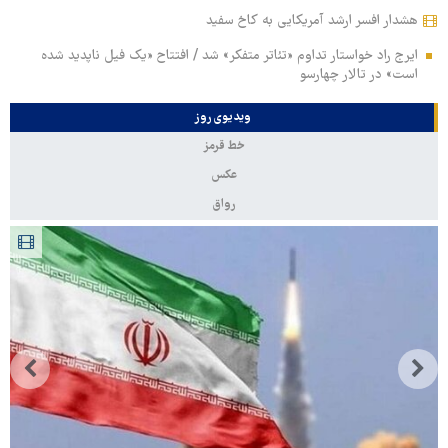
هشدار افسر ارشد آمریکایی به کاخ سفید
ایرج راد خواستار تداوم «تئاتر متفکر» شد / افتتاح «یک فیل ناپدید شده
است» در تالار چهارسو
ویدیوی روز
خط قرمز
عکس
رواق