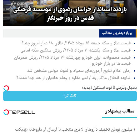
بازدید استاندار خراسان رضوی از موسسه فرهنگی
قدس در روز خبرنگار
پربازدیدترین‌ مطالب
قیمت طلا و سکه جمعه ۱۶ مرداد ۱۴۰۵/ طلای ۱۸ عیار امروز چند؟
قیمت طلا و سکه یکشنبه ۱۱ مرداد ۱۴۰۵/ ریزش سنگین سکه امامی
قیمت محصولات ایران خودرو چهارشنبه ۱۴ مرداد ۱۴۰۵/ ریزش همزمان
قیمت‌ها در بازار خودرو
زمان اعلام نتایج آزمون‌های سمپاد و نمونه دولتی مشخص شد
شایعه انحلال ماکان‌بند / امیر مقاره و رهام هادیان از هم جدا شدند؟
یخچال ویترینی 9 فوت ایستکول (جدید)
کلیک کن!
مطالب پیشنهادی
۱ میلیون تومان تخفیف داروهای لاغری منتخب با ارسال از داروخانه نزدیکت