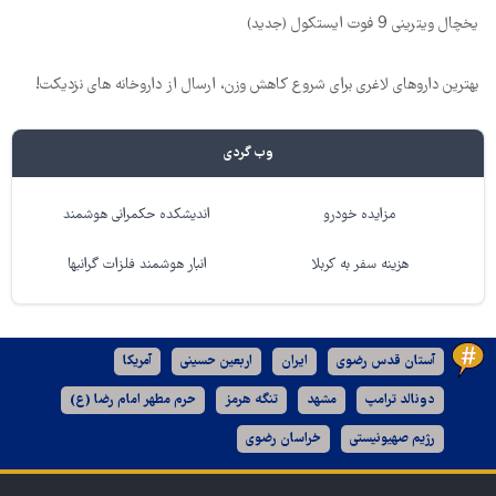
یخچال ویترینی 9 فوت ایستکول (جدید)
بهترین داروهای لاغری برای شروع کاهش وزن، ارسال از داروخانه های نزدیکت!
وب گردی
مزایده خودرو
اندیشکده حکمرانی هوشمند
هزینه سفر به کربلا
انبار هوشمند فلزات گرانبها
آستان قدس رضوی
ایران
اربعین حسینی
آمریکا
دونالد ترامپ
مشهد
تنگه هرمز
حرم مطهر امام رضا (ع)
رژیم صهیونیستی
خراسان رضوی