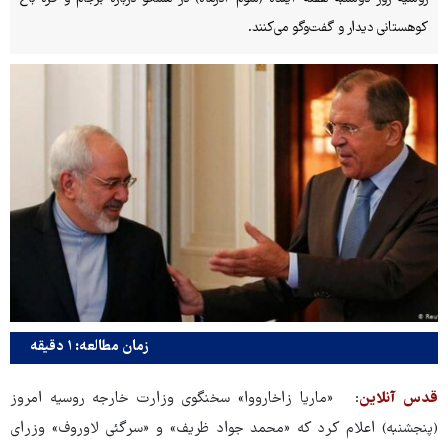
کوهستانی دیدار و گفت‌وگو می‌کنند.
زمان مطالعه: ۱ دقیقه
قدس آنلاین
: «ماریا زاخارووا» سخنگوی وزارت خارجه روسیه امروز
(پنجشنبه) اعلام کرد که «محمد جواد ظریف» و «سرگئی لاوروف» وزرای