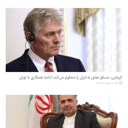
کرملین: مسکو تجاوز به ایران را محکوم می‌کند؛ ادامه همکاری با تهران
۱۴۰۵-۰۱-۲۶ ۲۲:۳۹