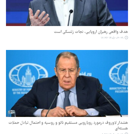
هدف واقعی رهبران اروپایی، نجات زلنسکی است
۱۴۰۵-۰۳-۲۹ ۱۲:۳۶
هشدار لاوروف درمورد رویارویی مستقیم ناتو و روسیه و احتمال تبادل حملات
هسته‌ای