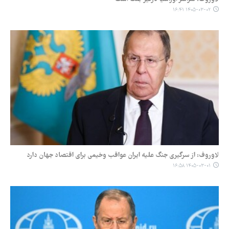
۱۴۰۵-۰۳-۰۲ ۱۶:۴۱
لاوروف: از سرگیری جنگ علیه ایران عواقب وخیمی برای اقتصاد جهان دارد
۱۴۰۵-۰۳-۰۱ ۱۶:۵۸