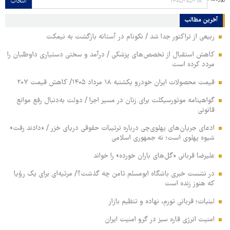
انتخاب
آخرین مطالب
ربیعی از تراکتور جدا شد / نکونام در آستانه بازگشت به نیمکت
کاهش استقبال از تخصص‌های پزشکی / درآمد و سختی دستیاری داوطلبان را
مردد کرده است
قیمت محصولات ایران خودرو یکشنبه ۱۸ مرداد ۱۴۰۵/ کاهش قیمت ۲۰۷
گواهینامه موتورسیکلت برای زنان در مسیر اجرا / دولت به‌دنبال رفع موانع
قانونی
ادعای جریان‌های پهلوی‌چی درباره ترتیبات حقوقی دریای خزر / «دادند رفت»
شیوه پهلوی است؛ نه جمهوری اسلامی
علیرضا قربانی «گل‌های باران خورده» را خواند
در نشست خبری باشگاه ابومسلم ثامن چه گذشت؟/ مرثیه‌ای برای یک رؤیا
که هنوز زنده است
لبنیات؛ قربانی تورم، نهاده و تنظیم بازار
امنیت انرژی قاره سبز در گرو امنیت ایران