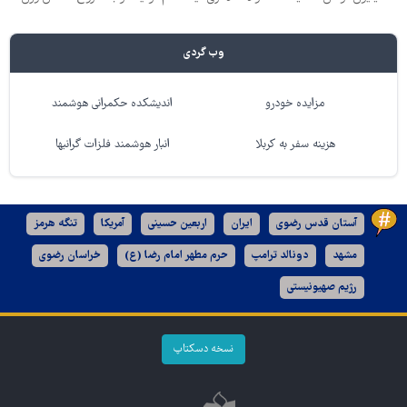
وب گردی
مزایده خودرو
اندیشکده حکمرانی هوشمند
هزینه سفر به کربلا
انبار هوشمند فلزات گرانبها
آستان قدس رضوی
ایران
اربعین حسینی
آمریکا
تنگه هرمز
مشهد
دونالد ترامپ
حرم مطهر امام رضا (ع)
خراسان رضوی
رژیم صهیونیستی
نسخه دسکتاپ