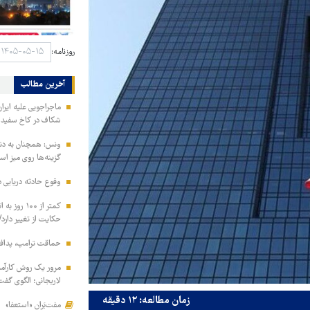
روزنامه:
آخرین مطالب
ماجراجویی علیه ایران
شکاف در کاخ سفید ت
ونس: همچنان به دنبا
گزینه‌ها روی میز ا
وقوع حادثه دریایی 
کمتر از ۱۰۰
حکایت از تغییر دارد/
حماقت ترامپ، پدافند
مرور یک روش کارآمد 
لاریجانی؛ الگوی گفت
زمان مطالعه: ۱۲ دقیقه
مفت‌بَران «استعفا»