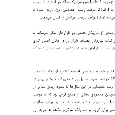
خ بازده اسناد با سررسید یک ساله در اسفندماه نسبت
به ماه قبل 1.42 واحد درصد افزایش داشت و از 19.82 درصد به 21.24 درصد رسید. همچنین نرخ بازده اسناد با
 بخشی از سازوکار تعدیلی در بازارهای مالی می‌تواند به
یاب سازوکار عملیات بازار باز و امکان اعتبار گیری
 بدهی دولت افزایش های شدیدتری را تجربه می نمود که
مقدماتی) به دلیل تغییر شرایط پیرامونی اقتصاد کشور، از روند بلندمدت
خود فاصله گرفته و به 40.6 درصد و نرخ رشد پایه پولی نیز به 29.2 درصد رسید. تحلیل روند تغییرات کل‌های پولی در
ن مهم است که رشد نقدینگی در این سال‌ها تا حدود زیادی متاثر از
مچنین مسدودی بخشی از منابع ارزی بود که به موجب
قوانین بودجه سالانه، بانک مرکزی مکلف به خرید آنها بود. در این ارتباط به موجب بند د تبصره 4 قوانین بودجه سالهای
سعه ملی برای کرونا و ...، بانک مرکزی مکلف به خرید ارز