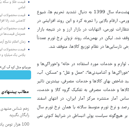
امامی
نرخ رشد ماهانه شاخص بهای مصرف‌کننده(نرخ تورم ماهانه) از اردیبهشت‌ماه سال 1399 به دنبال تشدید تحریم ها، شیوع
می, ارقام بالایی را تجربه کرد و این روند افزایشی در
کاهشی شد، رانا افزا
تظارات تورمی، التهابات در بازار ارز و در نتیجه بازار
همزمان قیمت‌ها در ب
قف شد. لیکن در بهمن‌ماه، روند نزولی نرخ تورم عمدتاً
زمان اعلام نتایج آ
خی نارسایی‌ها در نظام توزیع کالاها، متوقف شد.
پلاس یک میلیارد و ۹۰۵ میلیون تومان
 "حمل و نقل"، "اثاث، لوازم و خدمات مورد استفاده در خانه" و"خوراکی‌ها و
چربیاتو مثل کره آب کن
"خوراکی‌ها و آشامیدنی‌ها"، "حمل و نقل" و "مسکن، آب،
سبد شاخص بهای کالاها و خدمات مصرفی، بیشترین تاثیر
اخص بهای کالاها و خدمات مصرفی به تفکیک گروه کالا و خدمت،
مطالب پیشنهادی
س آمار منتشره مرکز آمار ایران، در انتهای اسفند
نرخ تورم ماهانه 1.8 درصد، نرخ تورم نقطه به نقطه 48.7 درصد و نرخ تورم متوسط سالانه یا همان نرخ تورم سال
زخم شناس مشهدی درم
رایگان بگیرید
هر تایید بر هیچ‌گونه سیاست پولی انبساطی در شرایط کنونی نمی
100 هزار تومن پاداش بگیر | ثبت نام کن