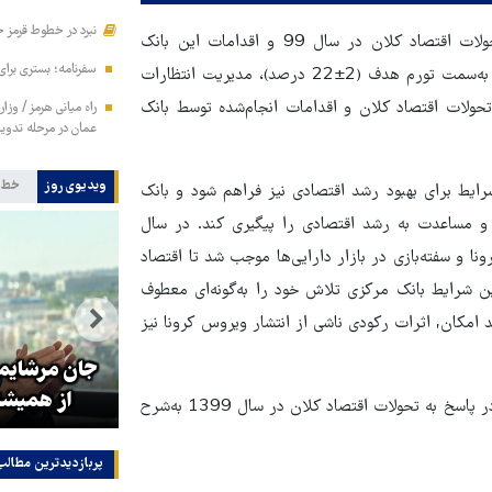
نبرد در خطوط قرمز ح
: روابط عمومی بانک مرکزی در گزارشی به تشریح تحولات اقتصاد کلان در سال 99 و اقدامات این بانک
سفرنامه؛ بستری برا
پرداخت و اعلام کرد: یکی از ارکان مهم در زمینه هدایت نرخ تورم به‌سمت تورم هدف (2±22 درصد)، مدیریت انتظارات
حولات اقتصاد کلان و اقدامات انجام‌شده توسط بانک
راه میانی هرمز / وزا
عمان در مرحله تدوی
ویدیوی روز
خط 
ایط برای بهبود رشد اقتصادی نیز فراهم شود و بانک
و مساعدت به رشد اقتصادی را پیگیری کند. در سال
ونا و سفته‌بازی در بازار دارایی‌ها موجب شد تا اقتصاد
ن شرایط بانک مرکزی تلاش خود را به‌گونه‌ای معطوف
امکان, اثرات رکودی ناشی از انتشار ویروس کرونا نیز
تولیت آستان قدس رضوی: افتخار
ای
ما به نوکری و خضوع هرچه بیشتر
جان مرشایمر
در برابر زائران است
از همیشه
بر این اساس، مجموعه تحولات اقتصاد کلان و اقدامات بانک مرکزی در پاسخ به تحولات اقتصاد کلان در سال 1399 به‌شرح
پربازدیدترین‌ مطالب