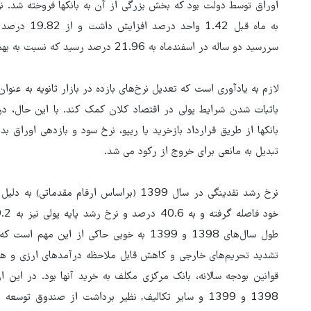
اوراق توسط دولت بود که بخش بزرگی از آن به بانکها فروخته شد. نر
سررسید دو ساله در اسفندماه به 21.96 درصد رسید که نسبت به ‌بهمن‌ماه 1.62 واحد درصد افزایش را نشان می‌دهد.
لازم به یادآوری است که تعدیل نرخ‌های بازده در بازار ثانویه به عنوان
باثبات شدن شرایط پولی در اقتصاد کلان کمک کند. با این حال، در غ
بانکها از طریق قرارداد بازخرید یا ریپو، نرخ سود و بازدهی اوراق
تبدیل به مانعی برای خروج از رکود می شد.
نرخ رشد نقدینگی در سال 1399 (براساس ارقام 
طول سال‌های 1398 و 1399 به خوبی حاکی از ای
تشدید تحریم‌های خارجی و کاهش قابل ملاحظه درآمدهای ارزی و ه
1398 و 1399 و سایر تکالیف, نظیر برداشت از صندوق تو