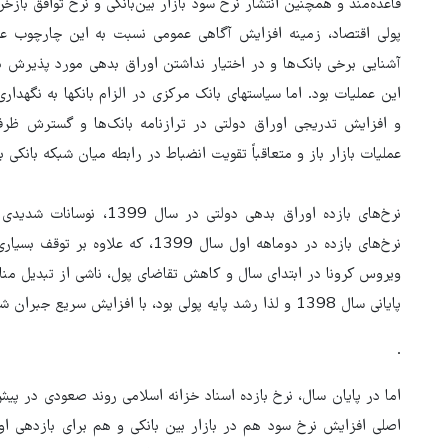
قاعده‌مند و همچنین انتشار نرخ‌ سود بازار بین‌بانکی و نرخ توافق 
پولی اقتصاد، زمینه افزایش آگاهی عمومی نسبت به این چارچوب عملی
آشنایی برخی بانک‌ها و در اختیار نداشتن اوراق بدهی مورد پذیرش د
این عملیات بود. اما سیاستهای بانک مرکزی در الزام بانکها به نگهد
و افزایش تدریجی اوراق دولتی در ترازنامه بانک‌ها و گسترش ظرف
عملیات بازار باز و متعاقباً تقویت انضباط در رابطه میان شبکه بانکی 
نرخ‌های بازده اوراق بدهی دو
نرخ‌های بازده در دوماهه اول سال 1399
ویروس کرونا در ابتدای سال و کاهش تقاضای پول، ناشی از تبدیل منا
پایانی سال 1398 و لذا رشد پایه پولی بود، با افزایش سریع جبران شد و نرخ‌های بازده در میانه سال نسبتاً با ثبات بودند.
.
اما در پایان سال، نرخ بازده اسناد خزانه اسلامی روند صعودی در پی
اصلی افزایش نرخ سود هم در بازار بین بانکی و هم برای بازدهی 