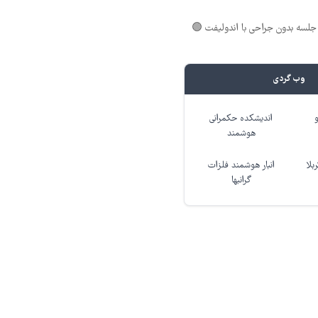
لسه بدون جراحی با اندولیفت 🟢
وب گردی
اندیشکده حکمرانی
هوشمند
بلا
انبار هوشمند فلزات
گرانبها