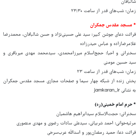
شالبافان
زمان: شب‌های قدر از ساعت ۲۳:۳۰
* مسجد مقدس جمکران
قرائت دعای جوشن کبیر: سید علی حسینی‌نژاد و حسن شالبافان، محمدرضا
غلامرضازاده و عباس حیدرزاده
سخنرانی و احیا: حجج‌اسلام میرزامحمدی، سیدمحمد مهدی میرباقری و
سید حسین مومنی
زمان: شب‌های قدر از ساعت ۲۳
پخش
زنده از شبکه چهار سیما و صفحات مجازی مسجد مقدس جمکران
به نشانی jamkaran_ir
* حرم امام خمینی(ره)
سخنرانی: حجت‌الاسلام سیدابراهیم هاشمیان
مرثیه‌خوانی: احمد شربیانی، سیدعلی سادات رضوی و مهدی منصوری
قرائت دعا: حمید رمضان‌پور و اسدالله عرب‌سرخی