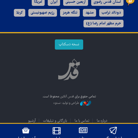
آستان قدس رضوی
اربعین حسینی
ایران
آمریکا
دونالد ترامپ
مشهد
تنگه هرمز
رژیم صهیونیستی
کربلا
حرم مطهر امام رضا (ع)
نسخه دسکتاپ
تمامی حقوق برای
قدس آنلاین
محفوظ است.
طراحی و تولید: نستوه
درباره ما
تماس با ما
بازرگانی و تبلیغات
آرشیو