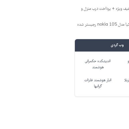
n👈🏻تخفیف ویژه + پرداخت درب منزل و
🔥 گوشی موبایل نوکیا مدل nokia 105 رجیستر شده
وب گردی
اندیشکده حکمرانی
هوشمند
بلا
انبار هوشمند فلزات
گرانبها