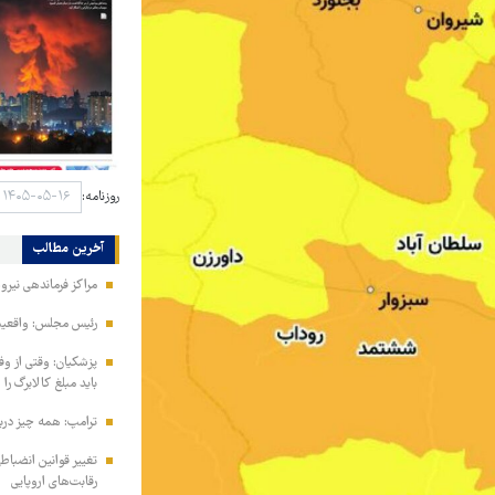
روزنامه:
آخرین مطالب
مراکز فرماندهی نیر
رئیس مجلس: واقعیت‌ه
پزشکیان: وقتی از و
باید مبلغ کالابرگ را
ترامپ: همه چیز دربا
تغییر قوانین انضباط
رقابت‌های اروپایی