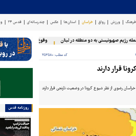
رهنگ
ورزش
رواق
خراسان
استان‌ها
عکس
چندرسانه‌ای
قدس ۲۴
وی
ژیم صهیونیستی به دو منطقه در لبنان
وقوع حادثه دریایی در سواحل ع
کد مطلب:
۷۵۳۵۸۰
نا قرار دارند
گاه علوم پزشکی مشهد گفت: در حال حاضر ۹ شهرستان خراسان رضوی از نظر شیوع کرونا در وضعیت نارنجی قرار دارند
روزنامه قدس