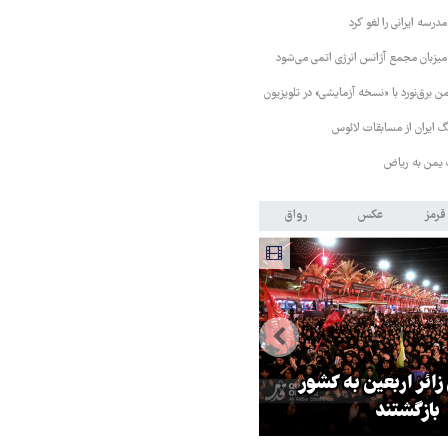
رسه ایرانی را لغو کرد
 میزبان مجمع آژانس انرژی اتمی می‌شود
 برق‌نورد با «نسخه آزمایشی» در تلویزیون
 ایران از مسابقات لائوس
 یمن به ریاض
قرمز
عکس
رواق
 زائر اربعین به کشور
هماهنگی محور مقاومت، آمریکا ر
بازگشتند
در منطقه درمانده کرد