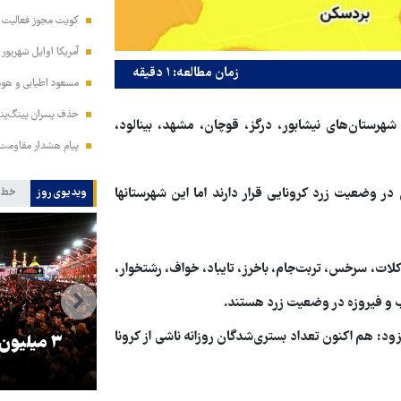
کویت مجوز فعالیت مد
آمریکا اوایل شهریور
زمان مطالعه: ۱ دقیقه
مسعود اطیابی و هومن
حذف پسران پینگ‌پنگ
هرستان‌های نیشابور، درگز، قوچان، مشهد، بینالود،
پیام هشدار مقاومت
 وضعیت زرد کرونایی قرار دارند اما این شهرستانها
ویدیوی روز
خط 
ات، سرخس، تربت‌جام، باخرز، تایباد، خواف، رشتخوار،
ب و فیروزه در وضعیت زرد هستند.
ود: هم اکنون تعداد بستری‌شدگان روزانه ناشی از کرونا
را
ترامپ نماد فساد، اقتدارگرایی و
۳ میلیون
جنگ‌طلبی است!