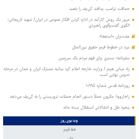
حماقت ترامپ، پدافند کی‌یف را بلعید
مرور یک روش کارآمد در اداره کردن افکار عمومی در ایران/ شهید لاریجانی؛
الگوی گفت‌وگوی راهبردی
مفت‌بَران «استعفا»
نبرد در خطوط قرمز حقوق بین‌الملل
سفرنامه؛ بستری برای فهم مردم یک سرزمین
راه میانی هرمز / وزارت خارجه اعلام کرد بیانیه مشترک ایران و عمان در مرحله
تدوین نهایی است
روزنامه قدس شماره ۱۰۹۹۵
زاخارووا: مکرون عملاً دستور انجام حملات تروریستی را به کی‌یف می‌دهد
پنجره‌ نقل و انتقالاتی استقلال بسته ماند
ویدیوی روز
خط قرمز
عکس