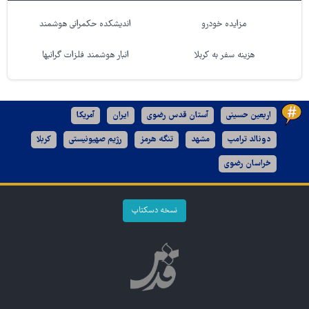
مزایده خودرو
اندیشکده حکمرانی هوشمند
هزینه سفر به کربلا
انبار هوشمند فلزات گرانبها
اربعین حسینی
آستان قدس رضوی
ایران
آمریکا
دونالد ترامپ
مشهد
تنگه هرمز
رژیم صهیونیستی
کربلا
خراسان رضوی
نسخه دسکتاپ