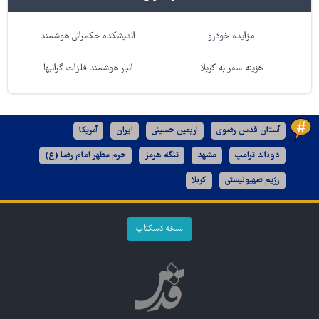
مزایده خودرو
اندیشکده حکمرانی هوشمند
هزینه سفر به کربلا
انبار هوشمند فلزات گرانبها
آستان قدس رضوی
اربعین حسینی
ایران
آمریکا
دونالد ترامپ
مشهد
تنگه هرمز
حرم مطهر امام رضا (ع)
رژیم صهیونیستی
کربلا
نسخه دسکتاپ