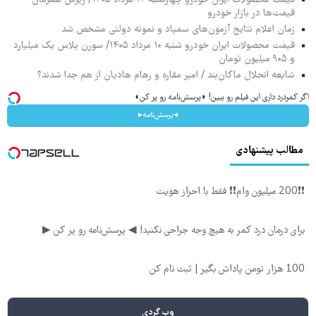
قیمت محصولات ایران خودرو چهارشنبه ۱۴ مرداد ۱۴۰۵/ ریزش همزمان
قیمت‌ها در بازار خودرو
زمان اعلام نتایج آزمون‌های سمپاد و نمونه دولتی مشخص شد
قیمت محصولات ایران خودرو شنبه ۱۰ مرداد ۱۴۰۵/ سورن پلاس یک میلیارد
و ۹۰۵ میلیون تومان
شایعه انحلال ماکان‌بند / امیر مقاره و رهام هادیان از هم جدا شدند؟
اگر کمردرد داری این فیلم رو ببین! ◗پرسش‌نامه رو پر کن◖
◂پرسش‌نامه▸
مطالب پیشنهادی
❗❗200 میلیون وام❗❗ فقط با احراز هویت
برای درمان درد کمر به هیچ وجه جراحی نکنید! ◀ پرسش‌نامه رو پر کن ▶
100 هزار تومن پاداش بگیر | ثبت نام کن
وب گردی