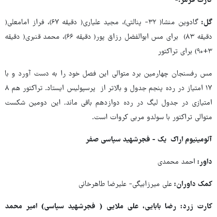
کارت قرمز:-
گل:
گادوین منشا( ۳۲- پنالتی)، مجید علیاری( دقیقه ۶۷)، فراز امامعلی(
دقیقه ۸۳) برای مس ابوالفضل رزاق پور( دقیقه ۶۶)، محمد قنبری( دقیقه
۳+۹۰) برای تراکتور
مس رفسنجان چهارمین برد متوالی این فصل خود را به دست آورد و با
۱۷ امتیاز در رده پنجم جدول و بالاتر از پرسپولیس ایستاد. تراکتور هم ۸
امتیازی در جدول لیگ در رده دوازدهم باقی ماند. این دومین شکست
متوالی تراکتور با سولدو مربی کروات است.
آلومینیوم اراک یک - فجرشهید سپاسی صفر
داور:
احمد محمدی
کمک داوران:
علی میرزابیگی- علیرضا طاهرخانی
کارت زرد: رضا بابایی، علی ملایی ( فجرشهید سپاسی) امیر محمد