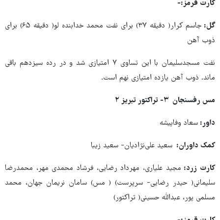
کارت قرمز:-
گل:
جاسم کرار( دقیقه ۳۷) برای نفت محمد خدابنده لو( دقیقه ۶۵) برای
ذوب آهن
نفت مسجدسلیمان با این تساوی ۷ امتیازی شد و در رده سیزدهم باقی
ماند. ذوب آهن یازده امتیازی نهم است.
مس رفسنجان ۳- تراکتور تبریز ۲
داور:
سعاد وفاپیشه
کمک داوران:
سعید علی‌نژادیان- سعید زیبا
کارت زرد:
مجید علیاری، مهرداد رضایی، فرشاد محمدی مهر، محمدرضا
سلیمانی( حیدر رضایی- سرپرست) ( مس) سامان نریمان جهان، محمد
مسلمی پور، عبدالله حسینی( تراکتور)