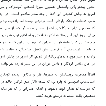
سویی دیگر امکان نقد آن با توجه به ۲۰۰
حضور پیشقراولان وابسته‌ای همچون میرزا فتحعلی آخوندزاده و میرزا
امروز به چالش کشیدن این ادعا از چند منظر ساده‌تر است. در ای
نصب قطعات فرهنگ وارداتی است تردیدی نیست؛ اما واقعیت جدی‌تر ای
که محصول تولید کارگاه‌های اهمال داخلی است، آن هم از سوی متول
چرایی بروز این آسیب‌ها؛ به انکار، فرافکنی و انداختن توپ به زمین 
پدیده غالبی که با سلطه خود بر بسیاری از امور، به ابزاری کارآمد در
یا باید از تهدیدهای آن، فرصتی برای تحول، سازندگی و رقابت با صا
واداده و اسیر موج داده‌های زیانبارش شویم. اگر امروز در چالش آم
در امان ماندن کودکان و دانش‌آموزان در این بستر نداریم نمی‌توانیم 
اتفاقاً مهاجرت روستاییان به شهرها، فقر و بیکاری، پدیده کودک
آسیب‌هایی اینچنینی نه وارداتی؛ که نتیجه ناکارآمدی قوانین حاکم بر
که نتوانسته‌اند همان قوت لایموت و اندک اعتباراتی را که هر سال
تخصیص یافته است، به درستی هزینه کنند.