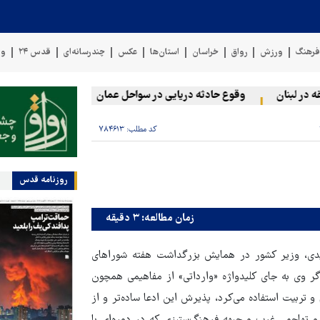
رهنگ
ورزش
رواق
خراسان
استان‌ها
عکس
چندرسانه‌ای
قدس ۲۴
وی
 لبنان
وقوع حادثه دریایی در سواحل عمان
سخنگوی نیروهای مسل
کد مطلب:
۷۸۴۶۱۳
روزنامه قدس
زمان مطالعه: ۳ دقیقه
یدی، وزیر کشور در همایش بزرگداشت هفته شوراهای
 وی به جای کلیدواژه «وارداتی» از مفاهیمی همچون
و تربیت استفاده می‌کرد، پذیرش این ادعا ساده‌تر و از