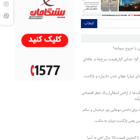
انتخاب
 یا خروج سرمایه؟
را؛ جدایی گران‌قیمت سرخ‌ها در هاله‌ای
ای ایران/ جهانی شدن «نازول» و بازگشت
مدها از اراضی اشغالی/ زنگ خطر اقتصادی
رآمد
ین یعنی بازگشت دوباره به مکتب
عربستان نفت خود را با کمترین قیمت ۲۵ سال اخیر به آسیا