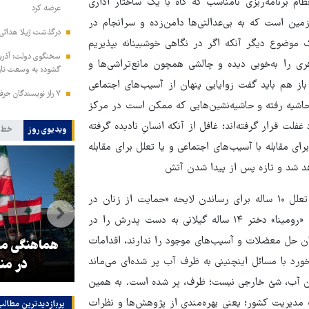
۷۰ سال پیش تا امروز در نظام برنامه‌ریزی نامناسب که گاه با یک ساختار اداری
عرضه کرد
مین است که به بی‌عدالتی‌ها دامن‌زده و سرانجام در
درگذشت ژیلا هدائی
 موضوع دیگر آنکه اگر در نگاهی خوشبینانه بپذیریم
سخنگوی دولت: آذرب
ری را به‌خوبی دیده و چالشی همچون مانع‌تراشی‌ها و
گشوده به وسعت تاری
از هم باید گفت زوایایی پنهان از آسیب‌های اجتماعی
۷ راز نویسندگان حرفه‌ای برای خلق داستان‌های ماندگار
اشیه رفته و حاشیه‌نشین‌هایی که ممکن است در مرکز
لت قرار گرفته‌اند؛ غافل از آنکه انسانِ نادیده‌ گرفته
ویدیوی روز
خط 
 مقابله با آسیب‌های اجتماعی و یا تعلل برای مقابله
اهد شد و تازه پس از پیدا شدن آتش
زیر خاکستر سعی در خاموش کردن آن خواهیم کرد؛ همان‌گونه که تعلل ۱۰ ساله برای رساندن لایحه «حمایت از زنان در
برابر خشونت» به بهارستان و به دست نمایندگان مجلس فاجعه قتل «رومینا» دختر ۱۴ ساله گیلانی به دست پدرش را در
 امکان حل معضلات و آسیب‌های موجود را ندارند، اقدامات
و
۳ میلیون زائر اربعین به کشور
هماهنگی محو
خورد با مسائل اینچنینی به ظرف آب پر شده‌ای می‌ماند
بازگشتند
در من
شدن آب، شئ خارجی نیست؛ ظرف، پر شده است. به همین
دیریت کشور؛ یعنی بهره‌مندی از پژوهش‌ها و نظرات
پربازدیدترین‌ مطالب