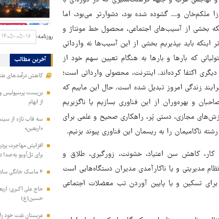
 سال نگاه خصمانه فرهنگی و تهاجمی غرب و جبهه فرهنگ‌ستیزی که در دوره‌ای با
 ملکم‌خان و... گشوده شده بود، دشوارتر می‌بود، اما
نکه بخشی از آسیب‌های اجتماعی، محصول خط مونتاژ و
روزنامه:
نکه باید بپذیریم بخشی از این آسیب‌ها نه وارداتی
یانی که بارها و بارها به هنگام تعیین سهم خود از
آخرین مطالب
دیگری اکتفا کرده‌اند. اینترنت، محصولی وارداتی است؛
کاهش درآمدهای نفتی
 فرایند زندگی امروز تبدیل شده است. حال این ماییم که
بن‌بست پرسپولیس و گ
حبان و بهره‌وران از این فناوری بسازیم یا ناگزیریم
از ابهام
وزش‌های مجازی، دستی پُر، راهکاری صحیح و علمی برای
سه قاب تازه از سینم
«اربعین»
رشته ناکامیمان را به ریسمان این فناوری پیوند بزنیم.
افزایش مهاجرت پردرآ
ان کار، کاهش سن اعتیاد، خشونت، زورگیری، طلاق و
برای تل‌آویو به‌صدا د
 نظام مدیریتی و یا ناکارآمدی مدیران دستگاه‌هایی است
۴ ماسک خانگی ساده برای داشتن موهایی نرم، درخشان و سالم
ه برای تسکین و یا پایین آوردن تب معضلات اجتماعی
حاج علی اکبری: اربع
حسین(ع)