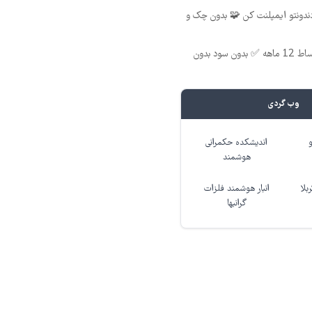
 12 ماهه دندونتو ایمپلنت کن 🧩 بدون چک و
ایمپلنت دندان با اقساط 12 ماهه ✅ بدون سود بدون
وب گردی
اندیشکده حکمرانی
هوشمند
بلا
انبار هوشمند فلزات
گرانبها