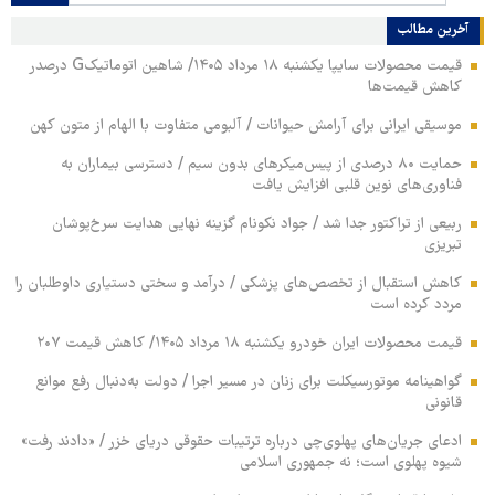
آخرین مطالب
قیمت محصولات سایپا یکشنبه ۱۸ مرداد ۱۴۰۵/ شاهین اتوماتیکG درصدر
کاهش قیمت‌ها
موسیقی ایرانی برای آرامش حیوانات / آلبومی متفاوت با الهام از متون کهن
حمایت ۸۰ درصدی از پیس‌میکرهای بدون سیم / دسترسی بیماران به
فناوری‌های نوین قلبی افزایش یافت
ربیعی از تراکتور جدا شد / جواد نکونام گزینه نهایی هدایت سرخ‌پوشان
تبریزی
کاهش استقبال از تخصص‌های پزشکی / درآمد و سختی دستیاری داوطلبان را
مردد کرده است
قیمت محصولات ایران خودرو یکشنبه ۱۸ مرداد ۱۴۰۵/ کاهش قیمت ۲۰۷
گواهینامه موتورسیکلت برای زنان در مسیر اجرا / دولت به‌دنبال رفع موانع
قانونی
ادعای جریان‌های پهلوی‌چی درباره ترتیبات حقوقی دریای خزر / «دادند رفت»
شیوه پهلوی است؛ نه جمهوری اسلامی