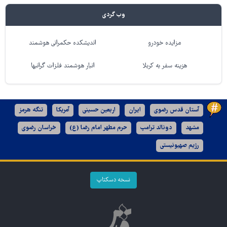
وب گردی
مزایده خودرو
اندیشکده حکمرانی هوشمند
هزینه سفر به کربلا
انبار هوشمند فلزات گرانبها
آستان قدس رضوی
ایران
اربعین حسینی
آمریکا
تنگه هرمز
مشهد
دونالد ترامپ
حرم مطهر امام رضا (ع)
خراسان رضوی
رژیم صهیونیستی
نسخه دسکتاپ