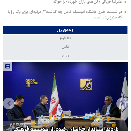
علیرضا قربانی «گل‌های باران خورده» را خواند
در نشست خبری باشگاه ابومسلم ثامن چه گذشت؟/ مرثیه‌ای برای یک رؤیا
که هنوز زنده است
ویدیوی روز
خط قرمز
عکس
رواق
بازدید استاندار خراسان رضوی از موسسه فرهنگی