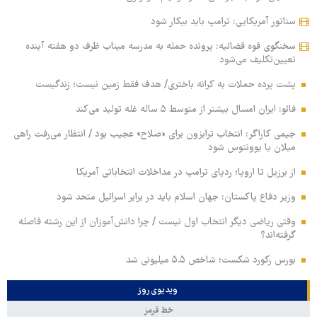
سناتور آمریکایی: ترامپ باید بیکار شود
سخنگوی قوه قضائیه: پرونده حمله به مدرسه میناب ظرف دو هفته آینده
تعیین‌تکلیف می‌شود
پشت پرده حملات به کرانه باختری/ هدف فقط زمین نیست؛ زندگیست
فائو: ایران امسال بیشتر از متوسط ۵ ساله غله تولید می‌کند
جیمی کاراگر: انتخاب ترابزون برای «صلاح» عجیب بود / انتظار می‌رفت راهی
میلان یا یوونتوس شود
از برزیل تا اروپا؛ ردپای ترامپ در مداخلات انتخاباتی آمریکا
وزیر دفاع پاکستان: جهان اسلام باید در برابر اسرائیل متحد شود
وقتی ریاضی دیگر انتخاب اول نیست / چرا دانش‌آموزان از این رشته فاصله
گرفته‌اند؟
بورس رکورد شکست؛ شاخص ۵.۵ میلیونی شد
ویدیوی روز
خط قرمز