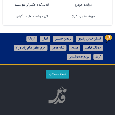
مزایده خودرو
اندیشکده حکمرانی هوشمند
هزینه سفر به کربلا
انبار هوشمند فلزات گرانبها
آستان قدس رضوی
اربعین حسینی
ایران
آمریکا
دونالد ترامپ
مشهد
تنگه هرمز
حرم مطهر امام رضا (ع)
کربلا
رژیم صهیونیستی
نسخه دسکتاپ