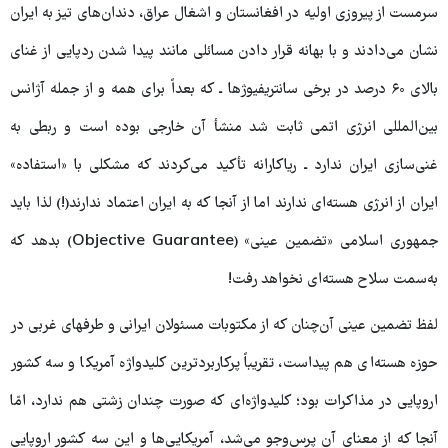
سرمست از پیروزی اولیه در افغانستان و اشغال عراق، دندان‌های تیز به ایران
نشان می‌دادند و با بهانه قرار دادن مسائلی مانند پیدا شدن ردپایی از غنای
بالای ۶۰ درصد در برخی سانتریفیوژها ـ که بعداً‌ برای همه و از جمله آژانس
بین‌المللی انرژی اتمی ثابت شد منشأ آن خارجی بوده است و ربطی به
غنی‌سازی ایران ندارد ـ ریاکارانه تأکید می‌کردند که مشکلی با «استفاده»
ایران از انرژی هسته‌ای ندارند اما از آنجا که به ایران اعتماد ندارند(!) لذا باید
جمهوری اسلامی «تضمین عینی» (Objective Guarantee) بدهد که
به‌سمت سلاح هسته‌ای نخواهد رفت!
لفظ تضمین عینی آن‌چنان که از مکتوبات مسئولان ایرانی و طرفهای غربی در
حوزه هسته‌ای هم پیداست، تقریباً پرکاربردترین کلیدواژه آمریکا و سه کشور
اروپایی در مذاکرات بود؛ کلیدواژه‌ای که صورت چندان زشتی هم ندارد، امّا
آنجا که از معنای آن پرس‌وجو می‌شد، آمریکایی‌ها و این سه کشور اروپایی