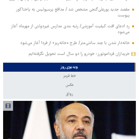
مقصد جدید پورعلی‌گنجی مشخص شد / مدافع پرسپولیس به پاختاکور
پیوست
رد ادعای افت کیفیت آموزشی/ رتبه بندی مدارس غیردولتی از مهرماه آغاز
می‌شود
خانه‌دار شدن با چند سانتی‌متر/ طرح «خانه‌ریز» از فردا آغاز می‌شود
خریداران فرداموتورز: خودرو را دو سال است تحویل نگرفته‌ایم
ویدیوی روز
خط قرمز
عکس
رواق