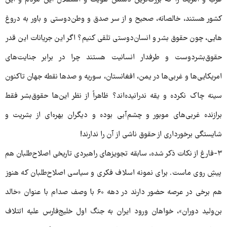
غرب و امریکا را که بزرگ‌ترین دشمن هویت و استقلال این مردم و این
کشور هستند، خالصانه، صحیح و از سر صدق و وطن‌دوستی و باور به دروغ
هایی، چون حقوق بشر و انسان‌دوستی تلقی کنیم؟ اگر این جریانات این قدر
حقوق‌بشردوست و طرفدار انسانیت هستند چرا در برابر جنایت‌های
امریکایی‌ها و غربی‌ها در یمن، افغانستان، سوریه و صدها نقطه جهان تاکنون
سینه چاک نکرده و یقه ندرانیده‌اند؟ ظاهراً از نظر این‌ها حقوق‌بشر فقط
برازنده غربی‌های موبور و چشم‌آبی بوده و دیگران بهره‌ای از بشریت و
شایستگی برخورداری از حقوق ناشی از آن را ندارند!
۳-‌فارغ از نکات ذکر شده، سابقه تجویزهای راهبردی تاریخی اصلاح‌طلبان هم
پیشِ روی ماست. برای نمونه اسلاف فکری و سیاسی اصلاح‌طلبان که هنوز
هم برخی در عرصه حضور دارند در دهه ۶۰ با وصف صدام با عنوان «خالد
بن‌ولید دوران»، خواهان ورود ایران به جنگ اول خلیج‌فارس علیه ائتلاف