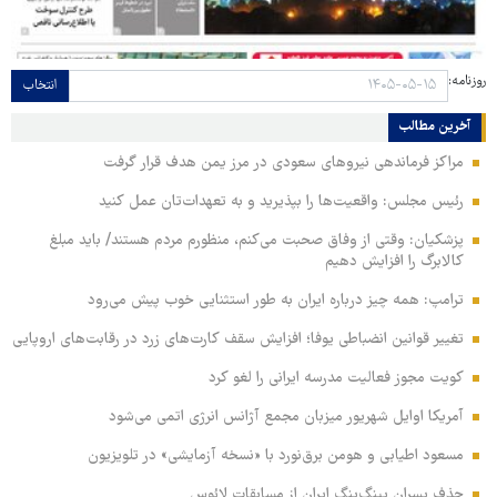
روزنامه:
انتخاب
آخرین مطالب
مراکز فرماندهی نیروهای سعودی در مرز یمن هدف قرار گرفت
رئیس مجلس: واقعیت‌ها را بپذیرید و به تعهدات‌تان عمل کنید
پزشکیان: وقتی از وفاق صحبت می‌کنم، منظورم مردم هستند/ باید مبلغ
کالابرگ را افزایش دهیم
ترامپ: همه چیز درباره ایران به طور استثنایی خوب پیش می‌رود
تغییر قوانین انضباطی یوفا؛ افزایش سقف کارت‌های زرد در رقابت‌های اروپایی
کویت مجوز فعالیت مدرسه ایرانی را لغو کرد
آمریکا اوایل شهریور میزبان مجمع آژانس انرژی اتمی می‌شود
مسعود اطیابی و هومن برق‌نورد با «نسخه آزمایشی» در تلویزیون
حذف پسران پینگ‌پنگ ایران از مسابقات لائوس