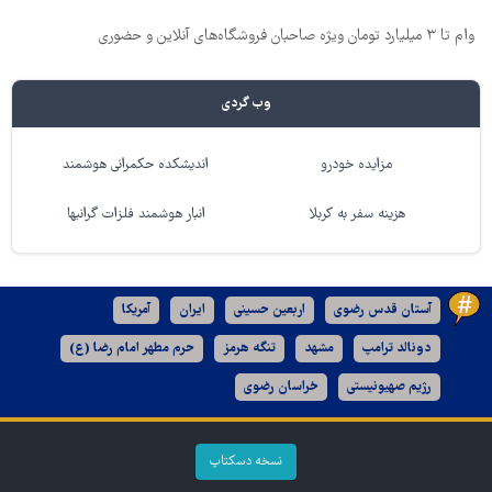
وام تا ۳ میلیارد تومان ویژه صاحبان فروشگاه‌های آنلاین و حضوری
وب گردی
مزایده خودرو
اندیشکده حکمرانی هوشمند
هزینه سفر به کربلا
انبار هوشمند فلزات گرانبها
آستان قدس رضوی
اربعین حسینی
ایران
آمریکا
دونالد ترامپ
مشهد
تنگه هرمز
حرم مطهر امام رضا (ع)
رژیم صهیونیستی
خراسان رضوی
نسخه دسکتاپ