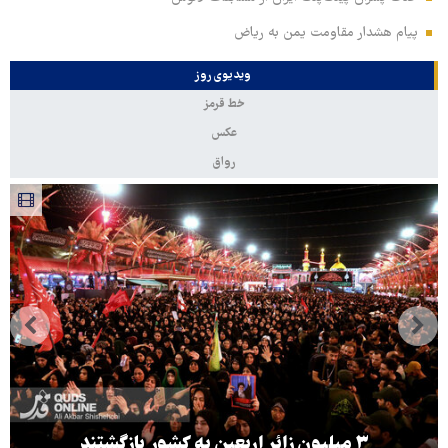
پیام هشدار مقاومت یمن به ریاض
ویدیوی روز
خط قرمز
عکس
رواق
۳ میلیون زائر اربعین به کشور بازگشتند