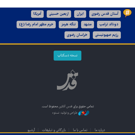
آستان قدس رضوی
ایران
اربعین حسینی
آمریکا
دونالد ترامپ
مشهد
تنگه هرمز
حرم مطهر امام رضا (ع)
رژیم صهیونیستی
خراسان رضوی
نسخه دسکتاپ
تمامی حقوق برای
قدس آنلاین
محفوظ است.
طراحی و تولید: نستوه
درباره ما
تماس با ما
بازرگانی و تبلیغات
آرشیو