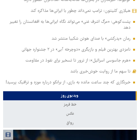
هیلاری کلینتون: ترامپ نمی‌داند چطور با ایرانی‌ها مذاکره کند
پشت‌کوهی: «مرگ اشرف غنی» می‌تواند نگاه ایرانی‌ها به افغانستان را تغییر
دهد
رمان «پدرکشی» با صدای هوتن شکیبا منتشر شد
نامزدی بهترین فیلم و بازیگری «دوچرخه آبی» در ۲ جشنواره جهانی
«هرم جاسوسی اسرائیل»؛ از ترور تا تسخیر برای نفوذ در مقاومت
تا سهم ما از روایت خوش‌خبری باشد
خبرنگاری که چند ساعت مانده به بازی، از برانکو درباره موزه و ترافیک پرسید!
ویدیوی روز
خط قرمز
عکس
رواق