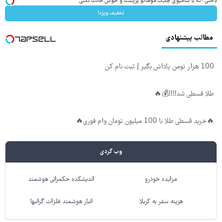
باختی اگه با شامپوی جلبک موهاتو پرپشت و خوش حالت نکنی
تخفیف ویژه!
مطالب پیشنهادی
100 هزار تومن پاداش بگیر | ثبت نام کن
طلا قسطی شد!!!!💰🔥
🔥خرید قسطی طلا با 100 میلیون تومان وام فوری🔥
وب گردی
مزایده خودرو
اندیشکده حکمرانی هوشمند
هزینه سفر به کربلا
انبار هوشمند فلزات گرانبها