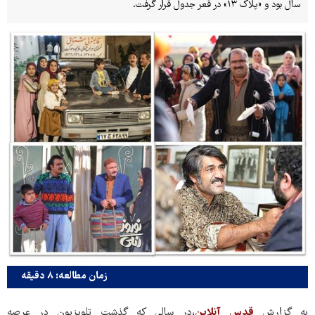
سال بود و «پلاک ۱۳» در قعر جدول قرار گرفت.
زمان مطالعه: ۸ دقیقه
به گزارش
قدس آنلاین
،در سالی که گذشت تلویزیون در عرصه