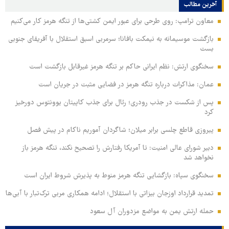
آخرین مطالب
معاون ترامپ: روی طرحی برای عبور ایمن کشتی‌ها از تنگه هرمز کار می‌کنیم
بازگشت موسیمانه به نیمکت بافانا؛ سرمربی اسبق استقلال با آفریقای جنوبی
بست
سخنگوی ارتش: نظم ایرانی حاکم بر تنگه هرمز غیرقابل بازگشت است
عمان: مذاکرات درباره تنگه هرمز در فضایی مثبت در جریان است
پس از شکست در جذب رودری؛ رئال برای جذب کاپیتان یوونتوس دورخیز
کرد
پیروزی قاطع چلسی برابر میلان؛ شاگردان آموریم ناکام در پیش فصل
دبیر شورای عالی امنیت: تا آمریکا رفتارش را تصحیح نکند، تنگه هرمز باز
نخواهد شد
سخنگوی سپاه: بازگشایی تنگه هرمز منوط به پذیرش شروط ایران است
تمدید قرارداد اوزجان بیزاتی با استقلال؛ ادامه همکاری مربی ترک‌تبار با آبی‌ها
حمله ارتش یمن به مواضع مزدوران آل سعود