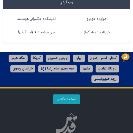
وب گردی
مزایده خودرو
اندیشکده حکمرانی هوشمند
هزینه سفر به کربلا
انبار هوشمند فلزات گرانبها
آستان قدس رضوی
ایران
اربعین حسینی
آمریکا
تنگه هرمز
دونالد ترامپ
مشهد
حرم مطهر امام رضا (ع)
خراسان رضوی
رژیم صهیونیستی
نسخه دسکتاپ