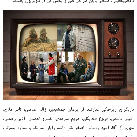
ناکامی‌هایش، منتظر پایان مراحل فنی و پخش آن از تلویزیون باشند.
بازیگران زیرخاکی عبارتند از پژمان جمشیدی، ژاله صامتی، نادر فلاح،
گیتی قاسمی، فروغ قجابگلی، مریم سرمدی، خسرو احمدی، اکبر رحمتی،
مهری آل آقا، امید روحانی، اصغر نقی زاده، رایان سرلک و ستاره پسیانی،