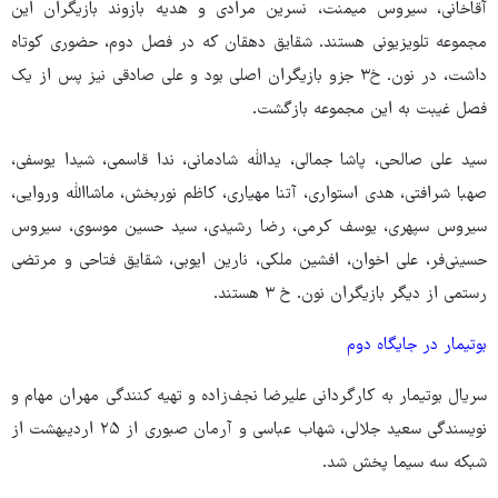
آقاخانی، سیروس میمنت، نسرین مرادی و هدیه بازوند بازیگران این
مجموعه تلویزیونی هستند. شقایق دهقان که در فصل دوم، حضوری کوتاه
داشت، در نون. خ۳ جزو بازیگران اصلی بود و علی صادقی نیز پس از یک
فصل غیبت به این مجموعه بازگشت.
سید علی صالحی، پاشا جمالی، یدالله شادمانی، ندا قاسمی، شیدا یوسفی،
صهبا شرافتی، هدی استواری، آتنا مهیاری، کاظم نوربخش، ماشاالله وروایی،
سیروس سپهری، یوسف کرمی، رضا رشیدی، سید حسین موسوی، سیروس
حسینی‌فر، علی اخوان، افشین ملکی، نارین ایوبی، شقایق فتاحی و مرتضی
رستمی از دیگر بازیگران نون. خ ۳ هستند.
بوتیمار در جایگاه دوم
سریال بوتیمار به کارگردانی علیرضا نجف‌زاده و تهیه کنندگی مهران مهام و
نویسندگی سعید جلالی، شهاب عباسی و آرمان صبوری از ۲۵ اردیبهشت از
شبکه سه سیما پخش شد.