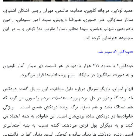
حمید لولایی، مرجانه گلچین، هدایت هاشمی، مهران رجبی، اشکان اشتیاق،
ساناز سماواتی، علی صبوری، علیرضا درویش، سپند امیر سلیمانی، رامین
ناصرنصیر، شهاب عباسی، سیما مطلبی، سارا مقربی، ندا کوهی و ... در این
مجموعه هنرنمایی کرده اند.
«دودکش۲» سوم شد
دودکش۲ با حدود ۲۲۰ هزار بازدید در هر قسمت (بر مبنای آمار تلوبیون
و به صورت میانگین) در جایگاه سوم پرمخاطب‌ها قرار می‌گیرد.
الهام اخوان، بازیگر سریال درباره دلیل موفقیت این سریال گفت: دودکش
بلد بوده که چطور در دل مردم برود. معضلات مردم را جوری می گوید که
هم غمناک باشد و هم بامزه. برگ برنده دودکش همین است. ویژگی
خانواده‌ها در دودکش ساده بودن‌شان است. این خانواده به همه اعتماد می
کنند و به دیگران پول قرض می‌دهند. گندم نسبت به بقیه اجتماعی‌تر
است. دنیای دودکشی‌ها دنیای ساده و کوچکی است. دنیای آنها در قالیشویی