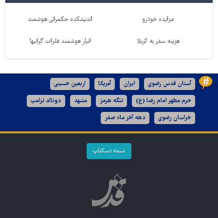
مزایده خودرو
اندیشکده حکمرانی هوشمند
هزینه سفر به کربلا
انبار هوشمند فلزات گرانبها
آستان قدس رضوی
ایران
آمریکا
اربعین حسینی
حرم مطهر امام رضا (ع)
تنگه هرمز
مشهد
دونالد ترامپ
خراسان رضوی
دهه آخر ماه صفر
نسخه دسکتاپ