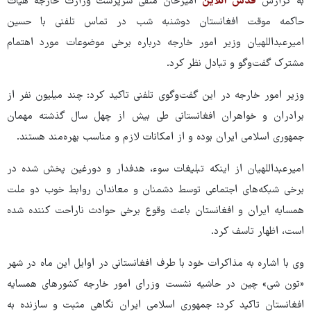
به گزارش
قدس آنلاین
امیرخان متقی سرپرست وزارت خارجه هیات
حاکمه موقت افغانستان دوشنبه شب در تماس تلفنی با حسین
امیرعبداللهیان وزیر امور خارجه درباره برخی موضوعات مورد اهتمام
مشترک گفت‌وگو و تبادل نظر کرد.
وزیر امور خارجه در این گفت‌وگوی تلفنی تاکید کرد: چند میلیون نفر از
برادران و خواهران افغانستانی طی بیش از چهل سال گذشته مهمان
جمهوری اسلامی ایران بوده و از امکانات لازم و مناسب بهره‌مند هستند.
امیرعبداللهیان از اینکه تبلیغات سوء، هدفدار و دورغین پخش شده در
برخی شبکه‌های اجتماعی توسط دشمنان و معاندان روابط خوب دو ملت
همسایه ایران و افغانستان باعث وقوع برخی حوادث ناراحت کننده شده
است، اظهار تاسف کرد.
وی با اشاره به مذاکرات خود با طرف افغانستانی در اوایل این ماه در شهر
«تون شی» چین در حاشیه نشست وزرای امور خارجه کشورهای همسایه
افغانستان تاکید کرد: جمهوری اسلامی ایران نگاهی مثبت و سازنده به