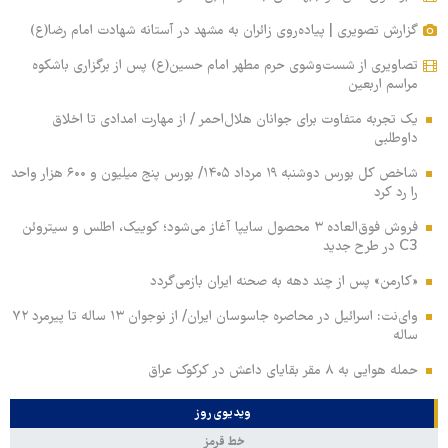
گزارش تصویری | پیاده‌روی زائران به مشهد در آستانه شهادت امام رضا(ع)
تصاویری از شست‌وشوی حرم مطهر امام حسین(ع) پس از برگزاری باشکوه
مراسم اربعین
یک تجربه متفاوت برای جوانان هلال‌احمر / از مهارت امدادی تا اخلاق
داوطلبی
شاخص کل بورس دوشنبه ۱۹ مرداد ۱۴۰۵/ بورس پنج میلیون و ۶۰۰ هزار واحد
را رد کرد
فروش فوق‌العاده ۳ محصول سایپا آغاز می‌شود؛ کوییک، اطلس و سیتروئن
C3 در طرح جدید
«کارمن» پس از چند دهه به صحنه ایران بازمی‌گردد
وای‌نت: اسرائیل در محاصره جاسوسان ایران/ از نوجوان ۱۳ ساله تا پیرمرد ۷۲
ساله
حمله هوایی به ۸ مقر بقایای داعش در کرکوک عراق
ویدیوی روز
خط قرمز