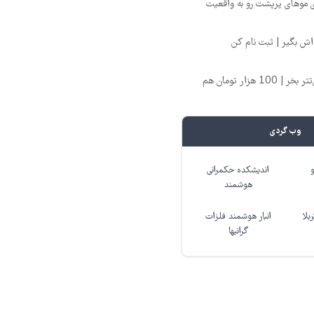
ی موهای پرپشت رو به واقعیت
تتر میخوای؟ از آبان‌تتر بخر | 100 هزار تومان هم
وب گردی
اندیشکده حکمرانی
هوشمند
بلا
انبار هوشمند فلزات
گرانبها