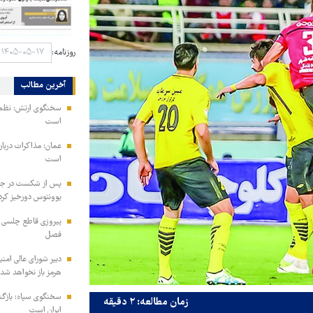
روزنامه:
آخرین مطالب
سخنگوی ارتش: نظم ا
است
عمان: مذاکرات دربار
است
پس از شکست در جذب
یوونتوس دورخیز کرد
پیروزی قاطع چلسی بر
فصل
دبیر شورای عالی امنی
هرمز باز نخواهد شد
سخنگوی سپاه: بازگش
زمان مطالعه: ۲ دقیقه
ایران است