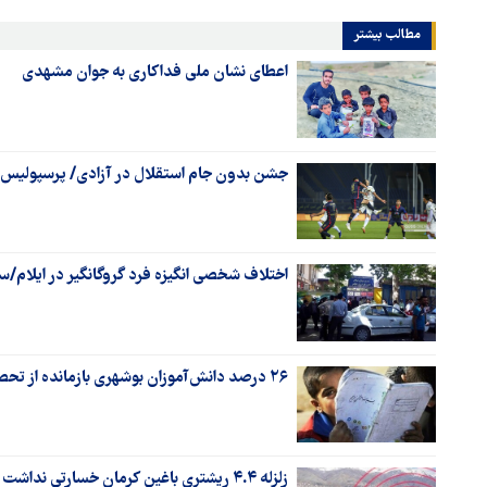
مطالب بیشتر
اعطای نشان ملی فداکاری به جوان مشهدی
جشن بدون جام استقلال در آزادی/ پرسپولیس بی‌
اختلاف شخصی انگیزه فرد گروگانگیر در ایلام/س
۲۶ درصد دانش‌آموزان بوشهری بازمانده از تحصیل به چرخه آموزش بازگشتند
زلزله ۴.۴ ریشتری باغین کرمان خسارتی نداشت