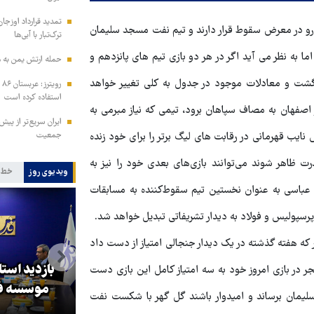
تمدید قرارداد اوزجان
و در معرض سقوط قرار دارند و تیم نفت مسجد سلیمان
ترک‌تبار با آبی‌ها
ما به نظر می آید اگر در هر دو بازی تیم های پانزدهم و
حمله ارتش یمن به م
 گشت و معادلات موجود در جدول به کلی تغییر خواهد
رو
استفاده کرده است
 اصفهان به مصاف سپاهان برود، تیمی که نیاز مبرمی به
ایران سریع‌تر از پیش‌
جمعیت
 نایب قهرمانی در رقابت های لیگ برتر را برای خود زنده
درت ظاهر شوند می‌توانند بازی‌های بعدی خود را نیز به
ویدیوی روز
خط 
عباسی به عنوان نخستین تیم سقوط‌کننده به مسابقات
پرسپولیس و فولاد به دیدار تشریفاتی تبدیل خواهد شد.
ر که هفته گذشته در یک دیدار جنجالی امتیاز از دست داد
بازدید است
 در بازی امروز خود به سه امتیاز کامل این بازی دست
کا
پزشکیان: گفت‌وگوها آمریکا را
موسسه فر
لیمان برساند و امیدوار باشند گل گهر با شکست نفت
مجبور به همراهی کرد