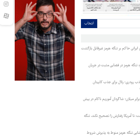
انتخاب
یرانی حاکم بر تنگه هرمز غیرقابل بازگشت
ه تنگه هرمز در فضایی مثبت در جریان
 رودری؛ رئال برای جذب کاپیتان
ابر میلان؛ شاگردان آموریم ناکام در پیش
ت: تا آمریکا رفتارش را تصحیح نکند، تنگه
ایی تنگه هرمز منوط به پذیرش شروط