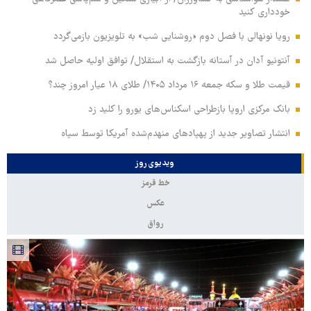
خودداری کنید
رویا نونهالی با فصل دوم «روشنایی شب» به تلویزیون بازمی‌گردد
آنتونیو آدان در آستانه بازگشت به استقلال/ توافق اولیه حاصل شد
قیمت طلا و سکه جمعه ۱۶ مرداد ۱۴۰۵/ طلای ۱۸ عیار امروز چند؟
بانک مرکزی اروپا بازطراحی اسکناس‌های یورو را کلید زد
انتشار تصاویر جدید از پهپادهای منهدم‌شده آمریکا توسط سپاه
ویدیوی روز
خط قرمز
عکس
رواق