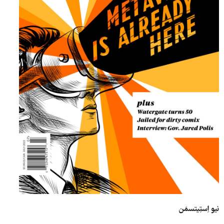
نیو اِستِیتسمَن