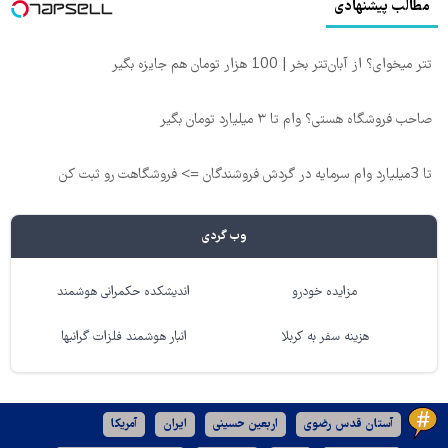
مطالب پیشنهادی
تتر میخوای؟ از آبان‌تتر بخر | 100 هزار تومان هم جایزه بگیر
صاحب فروشگاه هستی؟ وام تا ۳ میلیارد تومان بگیر
تا 3میلیارد وام سرمایه در گردش فروشندگان => فروشگاهت رو ثبت کن
وب گردی
مزایده خودرو
اندیشکده حکمرانی هوشمند
هزینه سفر به کربلا
انبار هوشمند فلزات گرانبها
آستان قدس رضوی
اربعین حسینی
ایران
آمریکا