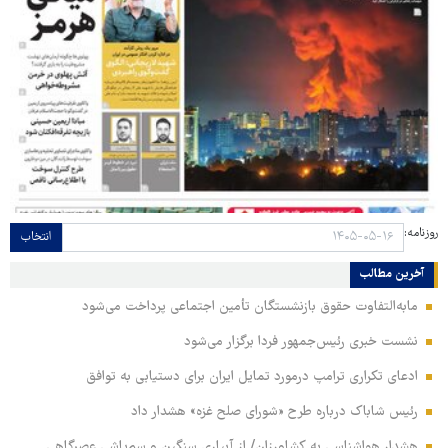
روزنامه:
انتخاب
آخرین مطالب
مابه‌التفاوت حقوق بازنشستگان تأمین اجتماعی پرداخت می‌شود
نشست خبری رئیس‌جمهور فردا برگزار می‌شود
ادعای تکراری ترامپ درمورد تمایل ایران برای دستیابی به توافق
رئیس شاباک درباره طرح «شورای صلح غزه» هشدار داد
هشدار هواشناسی به کشاورزان/ از آبیاری سنگین و سم‌پاشی عصرگاهی