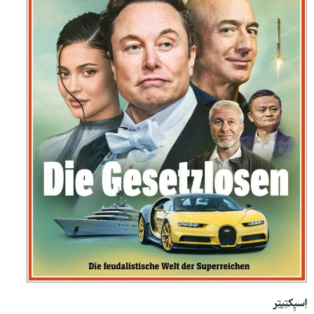
اِسپِکتِیتِر