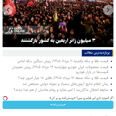
۳ میلیون زائر اربعین به کشور بازگشتند
پربازدیدترین‌ مطالب
قیمت طلا و سکه یکشنبه ۱۱ مرداد ۱۴۰۵/ ریزش سنگین سکه امامی
قیمت محصولات ایران خودرو چهارشنبه ۱۴ مرداد ۱۴۰۵/ ریزش همزمان
قیمت‌ها در بازار خودرو
قیمت طلا و سکه جمعه ۱۶ مرداد ۱۴۰۵/ طلای ۱۸ عیار امروز چند؟
زمان اعلام نتایج آزمون‌های سمپاد و نمونه دولتی مشخص شد
شایعه انحلال ماکان‌بند / امیر مقاره و رهام هادیان از هم جدا شدند؟
اگر کمردرد داری این فیلم رو ببین! ◗پرسش‌نامه رو پر کن◖
◂پرسش‌نامه▸