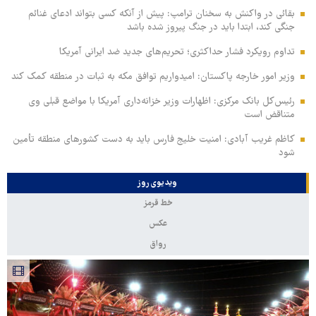
بقائی در واکنش به سخنان ترامپ: پیش از آنکه کسی بتواند ادعای غنائم
جنگی کند، ابتدا باید در جنگ پیروز شده باشد
تداوم رویکرد فشار حداکثری؛ تحریم‌های جدید ضد ایرانی آمریکا
وزیر امور خارجه پاکستان: امیدواریم توافق مکه به ثبات در منطقه کمک کند
رئیس‌کل بانک مرکزی: اظهارات وزیر خزانه‌داری آمریکا با مواضع قبلی وی
متناقض است
کاظم غریب آبادی: امنیت خلیج فارس باید به دست کشورهای منطقه تأمین
شود
ویدیوی روز
خط قرمز
عکس
رواق