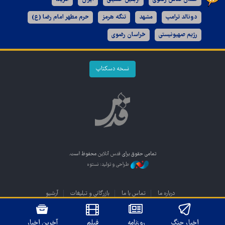
دونالد ترامپ
مشهد
تنگه هرمز
حرم مطهر امام رضا (ع)
رژیم صهیونیستی
خراسان رضوی
نسخه دسکتاپ
تمامی حقوق برای
قدس آنلاین
محفوظ است.
طراحی و تولید: نستوه
درباره ما
تماس با ما
بازرگانی و تبلیغات
آرشیو
اخبار جنگ
روزنامه
فیلم
آخرین اخبار