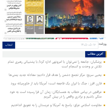
روزنامه:
انتخاب
آخرین مطالب
پزشکیان: جامعه را نمی‌توان با امرونهی اداره کرد/ با پشتیبانی رهبری تمام
تلاش بر وحدت و انسجام است
یحیی سریع: مرکز تجمع دشمن را هدف قرار دادیم؛ معادله جدید یمنی‌ها
فارن افرز : جنگ با ایران یک فاجعه است؛ آمریکا باید از خاورمیانه برود
عراقچی در پیامی خطاب به همسایگان: زمان آن فرا رسیده است به خود
متکی باشیم و برادری واقعی را در پیش گیریم
مقاومت اسلامی عراق: پاسخ به آمریکا و عربستان را به تعویق انداختیم