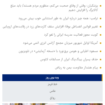
پزشکیان: وقتی از وفاق صحبت می‌کنم، منظورم مردم هستند/ باید مبلغ
کالابرگ را افزایش دهیم
ترامپ: همه چیز درباره ایران به طور استثنایی خوب پیش می‌رود
تغییر قوانین انضباطی یوفا؛ افزایش سقف کارت‌های زرد در رقابت‌های اروپایی
کویت مجوز فعالیت مدرسه ایرانی را لغو کرد
آمریکا اوایل شهریور میزبان مجمع آژانس انرژی اتمی می‌شود
مسعود اطیابی و هومن برق‌نورد با «نسخه آزمایشی» در تلویزیون
حذف پسران پینگ‌پنگ ایران از مسابقات لائوس
پیام هشدار مقاومت یمن به ریاض
ویدیوی روز
خط قرمز
عکس
رواق