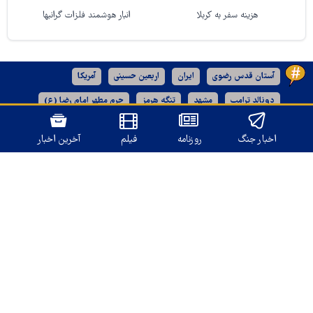
هزینه سفر به کربلا
انبار هوشمند فلزات گرانبها
آستان قدس رضوی
ایران
اربعین حسینی
آمریکا
دونالد ترامپ
مشهد
تنگه هرمز
حرم مطهر امام رضا (ع)
رژیم صهیونیستی
خراسان رضوی
اخبار جنگ
روزنامه
فیلم
آخرین اخبار
نسخه دسکتاپ
تمامی حقوق برای
قدس آنلاین
محفوظ است.
طراحی و تولید: نستوه