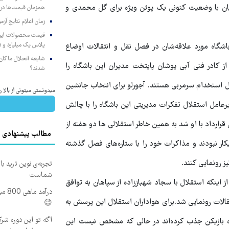
عیان با وضعیت کنونی یک پوئن ویژه برای گل محمدی و
همزمان قیمت‌ها در ب
زمان اعلام نتایج آ
پلاس یک میلیارد و ۹۰۵ میلیون تومان
اشگاه مورد علاقه‌شان در فصل نقل و انتقالات اوضاع
شایعه انحلال ماکان‌ب
ز کادر فنی آبی پوشان پایتخت مدیران این باشگاه را
شدند؟
ال استخدام سرمربی هستند. آجورلو برای انتخاب جانشین
میدونستی میتونی از بال
عامل استقلال تفکرات مدیریتی این باشگاه را با چالش
رارداد با او شد به همین خاطر استقلالی ها دو هفته از
مطالب پیشنهادی
کار نبودند و مذاکرات خود را با ستاره‌های فصل گذشته
ز رونمایی کنند.
تجربه‌ی نوین ترید با
شماست
 اینکه استقلال با سجاد شهباززاده از سپاهان به توافق
درآم
قالات رونمایی شد.برای هواداران استقلال این پرسش به
😉
اگه تو این دوره شرک
ه بازیکن جذب کرده‌اند در حالی که مشخص نیست این