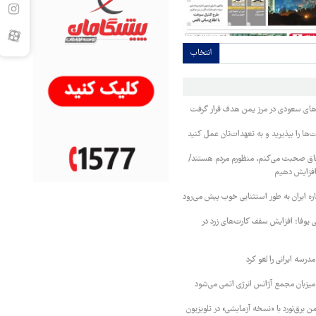
انتخاب
وهای سعودی در مرز یمن هدف قرار گرفت
ا را بپذیرید و به تعهدات‌تان عمل کنید
فاق صحبت می‌کنم، منظورم مردم هستند/
 افزایش دهیم
ره ایران به طور استثنایی خوب پیش می‌رود
ی یوفا؛ افزایش سقف کارت‌های زرد در
رسه ایرانی را لغو کرد
 میزبان مجمع آژانس انرژی اتمی می‌شود
 برق‌نورد با «نسخه آزمایشی» در تلویزیون