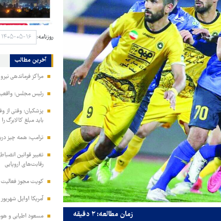
روزنامه:
آخرین مطالب
مراکز فرماندهی نیر
رئیس مجلس: واقعیت‌ه
پزشکیان: وقتی از و
باید مبلغ کالابرگ را
ترامپ: همه چیز دربا
تغییر قوانین انضباط
رقابت‌های اروپایی
کویت مجوز فعالیت مد
آمریکا اوایل شهریور
زمان مطالعه: ۲ دقیقه
مسعود اطیابی و هومن