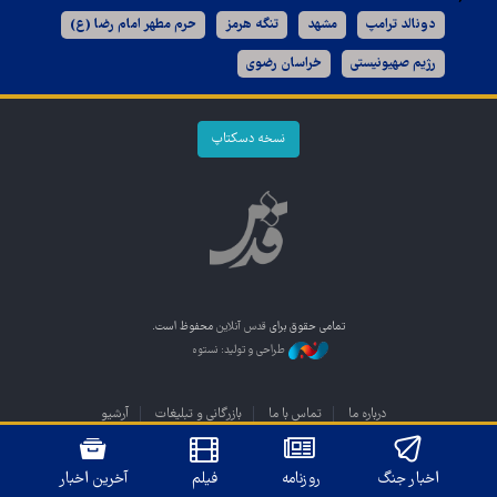
دونالد ترامپ
مشهد
تنگه هرمز
حرم مطهر امام رضا (ع)
رژیم صهیونیستی
خراسان رضوی
نسخه دسکتاپ
تمامی حقوق برای
قدس آنلاین
محفوظ است.
طراحی و تولید: نستوه
درباره ما
تماس با ما
بازرگانی و تبلیغات
آرشیو
اخبار جنگ
روزنامه
فیلم
آخرین اخبار