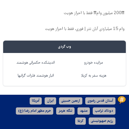
❗❗200 میلیون وام❗❗ فقط با احراز هویت
وام 15 میلیاردی آبان تتر | فوری، فقط با احراز هویت
وب گردی
مزایده خودرو
اندیشکده حکمرانی هوشمند
هزینه سفر به کربلا
انبار هوشمند فلزات گرانبها
آستان قدس رضوی
اربعین حسینی
ایران
آمریکا
دونالد ترامپ
مشهد
تنگه هرمز
حرم مطهر امام رضا (ع)
رژیم صهیونیستی
کربلا