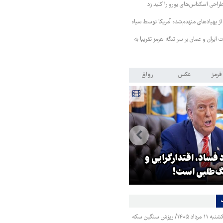
طراحی اسکناس‌های یورو را کلید زد
از پهپادهای منهدم‌شده آمریکا توسط سپاه
ایران و عمان بر سر تنگه هرمز تقریبا به
قرمز
عکس
رواق
 فساد، اقتدارگرایی و
۳ میلیون زائر اربعین به کشور
‌طلبی است!
بازگشتند
قیمت طلا و سکه یکشنبه ۱۱ مرداد ۱۴۰۵/ ریزش سنگین سکه