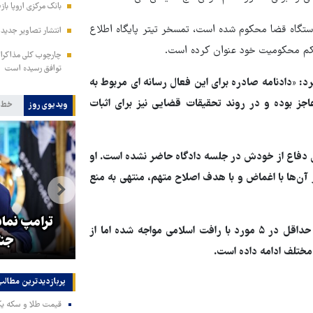
بانک مرکزی اروپا باز
ستگاه قضا محکوم شده است، تمسخر تیتر پایگاه اطلاع
انتشار تصاویر جدید 
حکم محکومیت خود عنوان کرده است.
چارچوب کلی مذاکرات 
توافق رسیده است
رد: «دادنامه صادره برای این فعال رسانه ای مربوط به
اجز بوده و در روند تحقیقات قضایی نیز برای اثبات
ویدیوی روز
خط 
ی دفاع از خودش در جلسه دادگاه حاضر نشده است. او
آن‌ها با اغماض و با هدف اصلاح متهم، منتهی به منع
هماهنگی محور مقاومت، آمریکا را
ترامپ نماد
در ادامه اطلاعیه دادگستری تهران آمده است: این فعال رسانه ای حداقل در ۵ مورد با رافت اسلامی مواجه شده اما از
در منطقه درمانده کرد
جنگ
 مختلف ادامه داده است.
پربازدیدترین‌ مطالب