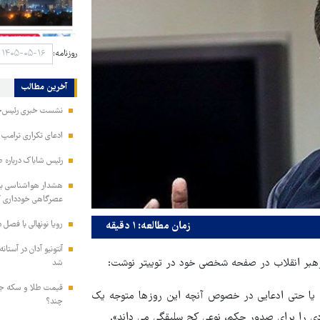
روزنامه:
آخرین مطالب
نشست خبری رئیس‌جمه
ادعای تکراری ترامپ د
رئیس شاباک درباره 
هشدار هواشناسی به 
عصرگاهی خودداری ک
رویا نونهالی با فصل 
زمان مطالعه: ۱ دقیقه
آنتونیو آدان در آستا
رهبر انقلاب در صفحه شخصی خود در توییتر نوشت:
شد
ت یا حتی ادعایی در خصوص آنچه این روزها متوجه یک
چند؟
دی را برای صدور حکم، نوعی کج سلیقگی می داند».