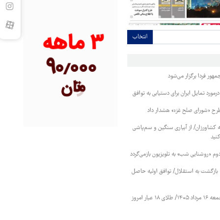
انتخاب
ور فردا برگزار می‌شود
رمورد تمایل ایران برای دستیابی به توافق
طرح «شورای صلح غزه» هشدار داد
کشاورزان/ از آبیاری سنگین و سم‌پاشی
نید
دوم «روشنایی شب» به تلویزیون بازمی‌گردد
نه بازگشت به استقلال/ توافق اولیه حاصل
قیمت طلا و سکه جمعه ۱۶ مرداد ۱۴۰۵/ طلای ۱۸ عیار امروز