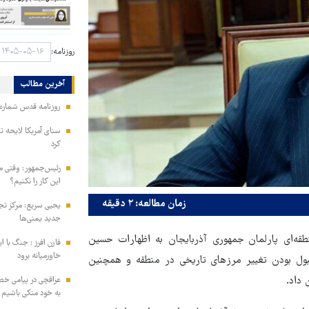
روزنامه:
آخرین مطالب
روزنامه قدس شماره ۱۰۹۹۶
سنای آمریکا لایحه ت
کرد
رئیس‌جمهور: وقتی می
این کار را نکنیم؟
زمان مطالعه: ۲ دقیقه
یحیی سریع: مرکز تج
جدید یمنی‌ها
قه‌ای پارلمان جمهوری آذربایجان به اظهارات حسین
فارن افرز : جنگ با ا
خاورمیانه برود
قبول بودن تغییر مرزهای تاریخی در منطقه و همچنین
داد.
عراقچی در پیامی خط
به خود متکی باشیم و