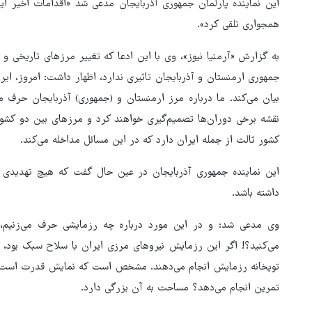
این نماینده پارلمان جمهوری آذربایجان مدعی شد «اقدامات اخیر ایر
همجواری تلقی کرد».
به گزارش «آرمنیا نیوز»، وی با این ادعا که تغییر مرزهای تاریخی و 
جمهوری ارمنستان و آذربایجان تاثیری ندارد، اظهار داشت: امروز، ایران
بیان می‌کند. ما درباره مرز ارمنستان و (جمهوری) آذربایجان حرف م
نقشه برخی دوران‌ها تصمیم‌گیری خواهند کرد و مرزهای بین دو کشو
کشور ثالث از جمله ایران دارد که در این مسائل مداخله می‌کند.
این نماینده جمهوری آذربایجان در عین حال گفت که هیچ تهدیدی از 
داشته باشد.
وی مدعی شد: و در این مورد درباره چه رزمایشی حرف می‌زنیم، 
می‌کنید؟! اگر این رزمایش نیروهای مرزی ایران با سلاح سبک بود، 
توپخانه رزمایش انجام می‌دهند. مشخص است که نمایش قدرت است..
هماهنگی محور مقاومت، آمریکا 
تمرین انجام می‌دهد؟ مساحت به آن بزرگی دارد.
در منطقه درمانده کرد