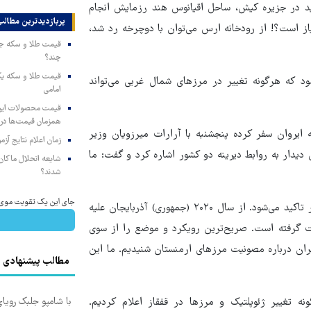
وید در جزیره کیش، ساحل اقیانوس هند رزمایش انجام
پربازدیدترین‌ مطالب
ز است؟! از رودخانه ارس می‌توان با دوچرخه رد شد،
چند؟
د که هرگونه تغییر در مرزهای شمال غربی می‌تواند
امامی
همزمان قیمت‌ها در ب
 ایروان سفر کرده پنجشنبه با آرارات میرزویان وزیر
زمان اعلام نتایج آ
دیدار به روابط دیرینه دو کشور اشاره کرد و گفت: ما
شایعه انحلال ماکان‌ب
شدند؟
جای این پک تقویت موی جلب
میرزویان افزود: این اظهارات من در بستر تحولات اخیر منطقه بیشتر تاکید می‌شود. از سال ۲۰۲۰ (جمهوری) آذربایجان علیه
م می‌دهد و آخرین تهاجم ۱۳ سپتامبر صورت گرفته است. صریح‌ترین رویکرد و موضع را از سوی
یران درباره مصونیت مرزهای ارمنستان شنیدیم. ما این
مطالب پیشنهادی
نه تغییر ژئوپلتیک و مرزها در قفقاز اعلام کردیم.
با شامپو جلبک رویا