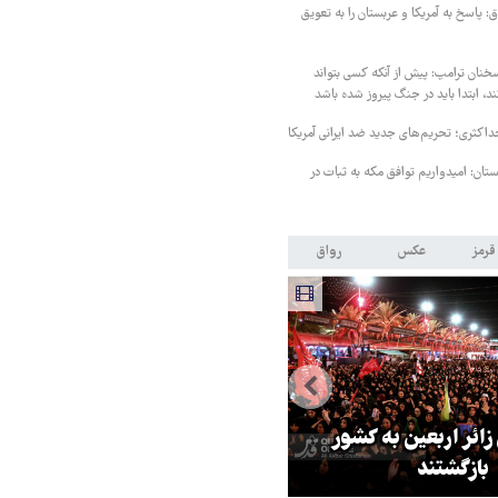
 پاسخ به آمریکا و عربستان را به تعویق
خنان ترامپ: پیش از آنکه کسی بتواند
د، ابتدا باید در جنگ پیروز شده باشد
داکثری؛ تحریم‌های جدید ضد ایرانی آمریکا
ستان: امیدواریم توافق مکه به ثبات در
قرمز
عکس
رواق
 زائر اربعین به کشور
هماهنگی محور مقاومت، آمریکا ر
بازگشتند
در منطقه درمانده کرد