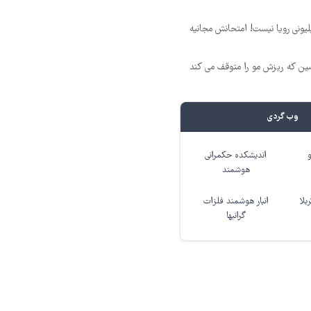
د ماهی 800 میلیونی رویا نیست! امتحانش مجانیه
 که ریزش مو را متوقف می کند
وب گردی
اندیشکده حکمرانی
هوشمند
بلا
انبار هوشمند فلزات
گرانبها