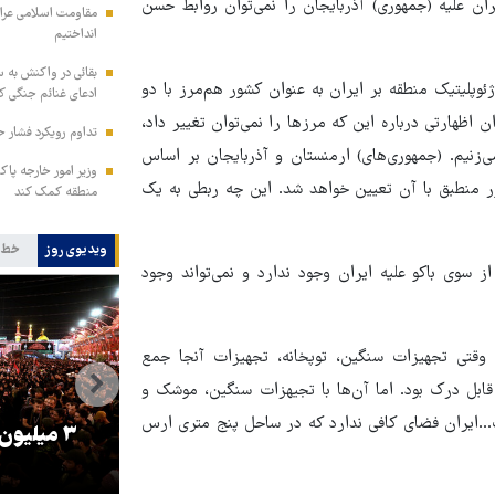
ان علیه (جمهوری) آذربایجان را نمی‌توان روابط حسن
مقاومت اسلامی عراق:
انداختیم
بقائی در واکنش به س
ژئوپلیتیک منطقه بر ایران به عنوان کشور هم‌مرز با دو
ادعای غنائم جنگی کن
 اظهارتی درباره این که مرزها را نمی‌توان تغییر داد،
تداوم رویکرد فشار ح
ی‌زنیم. (جمهوری‌های) ارمنستان و آذربایجان بر اساس
وزیر امور خارجه پاک
ر منطبق با آن تعیین خواهد شد. این چه ربطی به یک
منطقه کمک کند
ویدیوی روز
خط 
سوی باکو علیه ایران وجود ندارد و نمی‌تواند وجود
وقتی تجهیزات سنگین، توپخانه، تجهیزات آنجا جمع
قابل درک بود. اما آن‌ها با تجیهزات سنگین، موشک و
.ایران فضای کافی ندارد که در ساحل پنج متری ارس
را
ترامپ نماد فساد، اقتدارگرایی و
۳ میلیون
جنگ‌طلبی است!