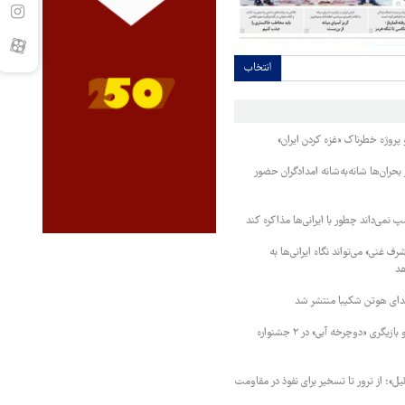
انتخاب
 پروژه خطرناک «غزه کردن ایران»
ر بحران‌ها شانه‌به‌شانه امدادگران حضور
پ نمی‌داند چطور با ایرانی‌ها مذاکره کند
 غنی» می‌تواند نگاه ایرانی‌ها به
هد
دای هوتن شکیبا منتشر شد
نامزدی بهترین فیلم و بازیگری «دوچرخه آبی» در ۲ جشنواره
»؛ از ترور تا تسخیر برای نفوذ در مقاومت