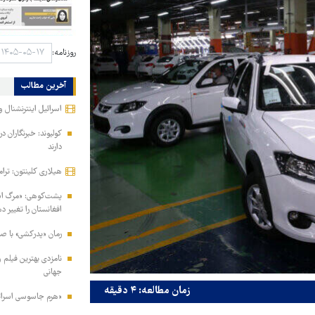
روزنامه:
آخرین مطالب
اسرائیل اینترنشنال و
کولیوند: خبرنگاران د
دارند
هیلاری کلینتون: ترام
پشت‌کوهی: «مرگ اشرف
افغانستان را تغییر د
رمان «پدرکشی» با ص
جهانی
زمان مطالعه: ۴ دقیقه
«هرم جاسوسی اسرائیل