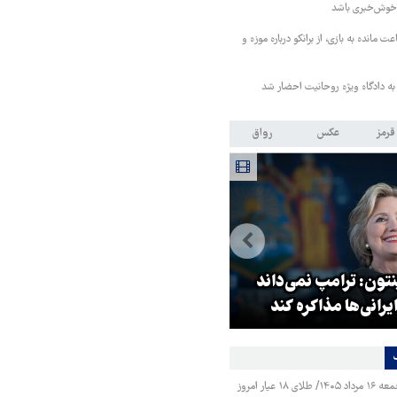
 خوش‌خبری باشد
 مانده به بازی، از برانکو درباره موزه و
 به دادگاه ویژه روحانیت احضار شد
قرمز
عکس
رواق
نتون: ترامپ نمی‌داند
جهانگیر: آقای خرازی به دادگاه
یرانی‌ها مذاکره کند
ویژه روحانیت احضار شد
قیمت طلا و سکه جمعه ۱۶ مرداد ۱۴۰۵/ طلای ۱۸ عیار امروز