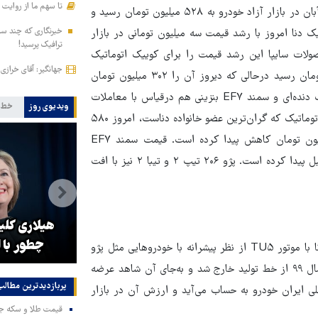
تا سهم ما از روایت
، قیمت دنا پلاس دنده‌ای امروز سه‌شنبه ۲۴ آبان در بازار آزاد خودرو به ۵۲۸ میلیون تومان رسید و
خبرنگاری که چند ساعت
 دنا امروز با رشد قیمت سه میلیون تومانی در بازار
ترافیک پرسید!
وند. بین محصولات سایپا این رشد قیمت را برای کوییک اتوماتیک
جهانگیر: آقای خرازی
پلاس شاهد هستیم. قیمت کوییک اتوماتیک پلاس به ۳۰۵ میلیون تومان رسید درحالی که دیروز آن را ۳۰۲ میلیون تومان
دست به دست می‌کردند. قیمت مدل‌هایی مثل تیبا صندوقدار، کوییک دنده‌ای و سمند EF۷ بنزینی هم درقیاس با معاملات
ویدیوی روز
خط 
دیروز یک میلیون تومان رشد داشته است. در طرف مقابل دنا پلاس اتوماتیک که گران‌ترین عضو خانواده دناست، امروز ۵۸۰
میلیون تومان فروخته می‌شود و ارزش آن نسبت به دیروز دو میلیون تومان کاهش پیدا کرده است. قیمت سمند EF۷
دوگانه‌سوز به همین اندازه کاهش داشته و به ۴۶۸ میلیون تومان تقلیل پیدا کرده است. پژو ۲۰۶ تیپ ۲ و تیبا ۲ نیز با افت
اسرائیل اینترنشنال و پروژه خطرناک
هیلاری کلی
«غزه کردن ایران»
چطور با ا
رانا LX ارزان‌ترین خودرو سواری ایران‌خودرو در بازار آزاد است. رانا با موتور TU۵ از نظر پیشرانه با خودروهایی مثل پژو
۲۰۶ تیپ پنج، پژو پارس، پژو ۲۰۷ و پژو ۴۰۵ رقابت دارد که البته سال ۹۹ از خط تولید خارج شد و به‌جای آن شاهد عرضه
پربازدیدترین‌ مطالب
ژو ۴۰۵ ارزان‌ترین محصول داخلی ایران خودرو به حساب می‌آید و ارزش آن در بازار