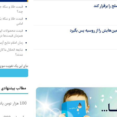
ح را برقرار کند
چند؟
امامی
مین‌هایش را از روسیه پس بگیرد
همزمان قیمت‌ها در ب
زمان اعلام نتایج آ
شایعه انحلال ماکان‌ب
شدند؟
جای این پک تقویت موی جلب
مطالب پیشنهادی
100 هزار تومن پاداش بگیر | ثبت نام کن