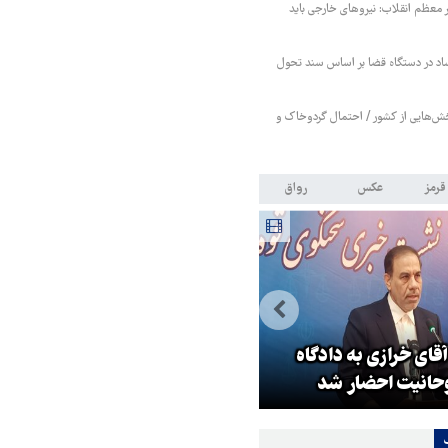
ر معظم انقلاب: نیروهای خارجی باید
فساد در دستگاه قضا بر اساس سند تحول
ش‌هایی از کشور / احتمال گردوخاک و
قرمز
عکس
رواق
جهانگیر: مبارزه با فساد در دستگ
قای خرازی به دادگاه
قضا بر اساس سند تحول پیگیر
وحانیت احضار شد
می‌شود