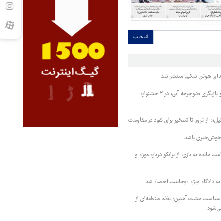
انتخاب
دای هوتن شکیبا منتشر شد
نامزدی بهترین فیلم و بازیگری «دوچرخه آبی» در ۲ جشنواره
»؛ از ترور تا تسخیر برای نفوذ در مقاومت
 خوش‌خبری باشد
 مانده به بازی، از برانکو درباره موزه و
 به دادگاه ویژه روحانیت احضار شد
 سیاست مشت آهنین؛ نظم منطقه‌ای از
ی‌شود