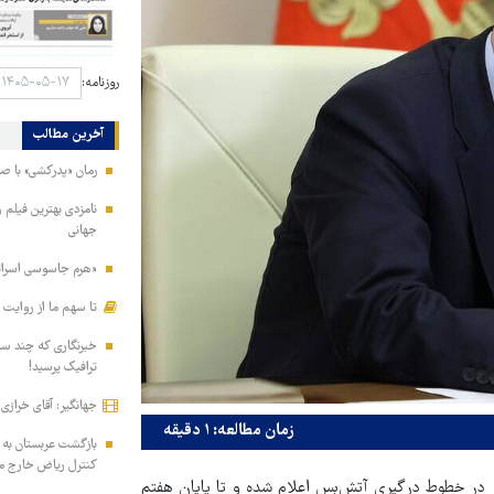
روزنامه:
آخرین مطالب
رمان «پدرکشی» با ص
جهانی
«هرم جاسوسی اسرائیل
تا سهم ما از روایت
خبرنگاری که چند ساعت
ترافیک پرسید!
جهانگیر: آقای خرازی
زمان مطالعه: ۱ دقیقه
بازگشت عربستان به
کنترل ریاض خارج م
وز در خطوط درگیری آتش‌بس اعلام شده و تا پایان هفتم