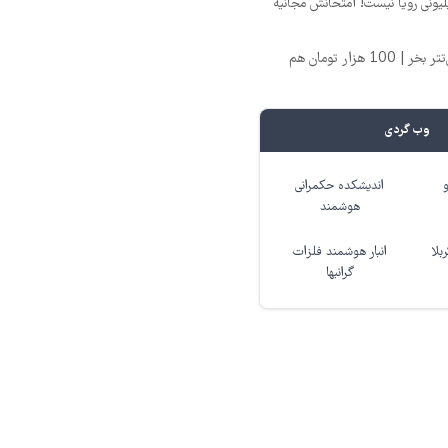
د ماهی 800 میلیونی رویا نیست! امتحانش مجانیه
تتر میخوای؟ از آبان‌تتر بخر | 100 هزار تومان هم
وب گردی
اندیشکده حکمرانی
هوشمند
بلا
انبار هوشمند فلزات
گرانبها