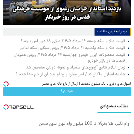
بازدید استاندار خراسان رضوی از موسسه فرهنگی
قدس در روز خبرنگار
پربازدیدترین‌ مطالب
قیمت طلا و سکه جمعه ۱۶ مرداد ۱۴۰۵/ طلای ۱۸ عیار امروز چند؟
قیمت طلا و سکه یکشنبه ۱۱ مرداد ۱۴۰۵/ ریزش سنگین سکه امامی
قیمت محصولات ایران خودرو چهارشنبه ۱۴ مرداد ۱۴۰۵/ ریزش همزمان
قیمت‌ها در بازار خودرو
زمان اعلام نتایج آزمون‌های سمپاد و نمونه دولتی مشخص شد
شایعه انحلال ماکان‌بند / امیر مقاره و رهام هادیان از هم جدا شدند؟
آمپول های لاغری با یک میلیون تخفیف | ارسال از داروخانه های معتبر
کلیک کن!
مطالب پیشنهادی
وام بگیر، طلا بخر💰 تا 100 میلیون وام فوری بدون ضامن