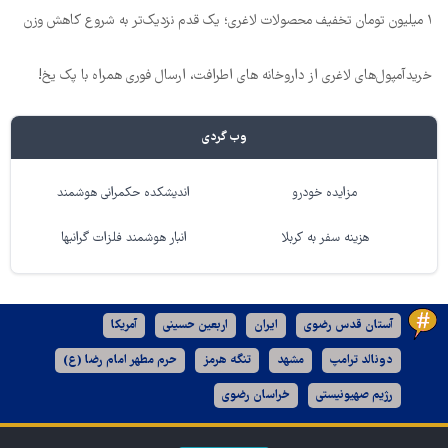
۱ میلیون تومان تخفیف محصولات لاغری؛ یک قدم نزدیک‌تر به شروع کاهش وزن
خریدآمپول‌های لاغری از داروخانه های اطرافت، ارسال فوری همراه با پک یخ!
وب گردی
مزایده خودرو
اندیشکده حکمرانی هوشمند
هزینه سفر به کربلا
انبار هوشمند فلزات گرانبها
آستان قدس رضوی
ایران
اربعین حسینی
آمریکا
دونالد ترامپ
مشهد
تنگه هرمز
حرم مطهر امام رضا (ع)
رژیم صهیونیستی
خراسان رضوی