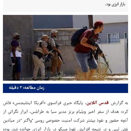
بازار انرژی بود.
زمان مطالعه: ۲ دقیقه
به گزارش
قدس آنلاین
، پایگاه خبری فرانسوی «آفریکا اینتلیجنس» فاش
کرد: هدف از سفر اخیر ویلیام برنز مدیر سیا به طرابلس، ابراز نگرانی از
آنچه حضور و نفوذ بیشتر شرکت امنیت خصوصی روسی "واگنر "در میادین
نفتی لیبی و در نتیجه افزایش نفوذ مسکو در بازار انرژی خوانده شد، بوده