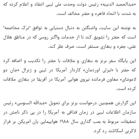
«عبدالحمید الدبیبه» رئیس دولت وحدت ملی لیبی انتقاد و اعلام کرده که
به شدت با اتحاد قاهره و حفتر مخالف است.
به نوشته این سایت، واشنگتن به دنبال دستیابی به توافق "ترک مخاصمه"
است که حفتر را تشویق کند تا از خدمات واگنر روسی که در مناطق هلال
نفتی، جفره و بنغازی مستقر است، صرف نظر کند.
این پایگاه سفر برنز به بنغازی و ملاقات با حفتر را تکذیب و اضافه کرد
که حفتر با «لیزلی اوردمان» کاردار آمریکا در لیبی و ژنرال «جان دو
لامونتای» معاون فرمانده نیروی هوایی آمریکا در آفریقا در بنغازی ملاقات
کرده است.
این گزارش همچنین درخواست برنز برای تحویل «عبدالله السنوسی» رئیس
سازمان اطلاعات لیبی در زمان قذافی به آمریکا را در پی ذکر نامش در
تحقیقات مربوط به بمب گذاری سال ۱۹۸۸ هواپیمایی پان امریکن بر فراز
لاکربی اسکاتلند رد کرد.