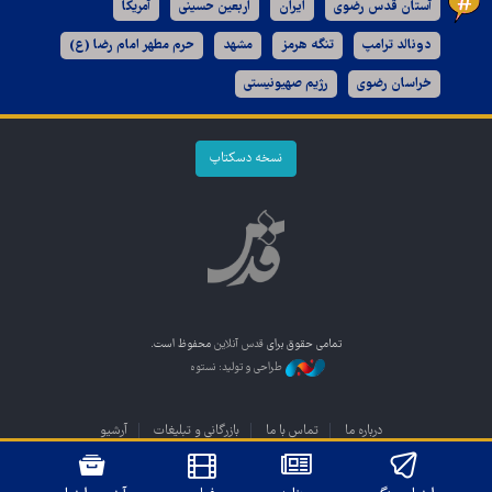
آستان قدس رضوی
ایران
اربعین حسینی
آمریکا
دونالد ترامپ
تنگه هرمز
مشهد
حرم مطهر امام رضا (ع)
خراسان رضوی
رژیم صهیونیستی
نسخه دسکتاپ
تمامی حقوق برای
قدس آنلاین
محفوظ است.
طراحی و تولید: نستوه
درباره ما
تماس با ما
بازرگانی و تبلیغات
آرشیو