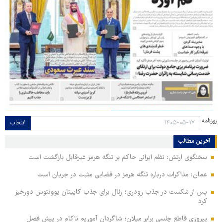
روزنامه:
انتخاب
آخرین مطالب
سخنگوی ارتش: نظم ایرانی حاکم بر تنگه هرمز غیرقابل بازگشت است
عمان: مذاکرات درباره تنگه هرمز در فضایی مثبت در جریان است
پس از شکست در جذب رودری؛ رئال برای جذب کاپیتان یوونتوس دورخیز
کرد
پیروزی قاطع چلسی برابر میلان؛ شاگردان آموریم ناکام در پیش فصل