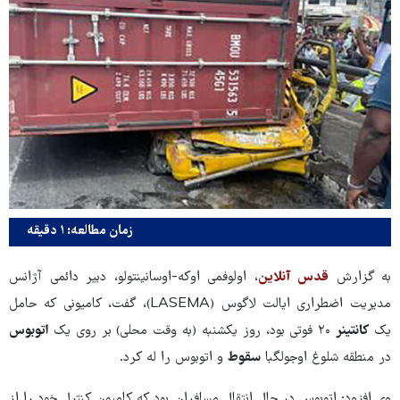
زمان مطالعه: ۱ دقیقه
به گزارش
قدس آنلاین
، اولوفمی اوکه-اوسانینتولو، دبیر دائمی آژانس
مدیریت اضطراری ایالت لاگوس (LASEMA)، گفت، کامیونی که حامل
یک
کانتینر
۲۰ فوتی بود، روز یکشنبه (به وقت محلی) بر روی یک
اتوبوس
در منطقه شلوغ اوجولگبا
سقوط
و اتوبوس را له کرد.
وی افزود: اتوبوس در حال انتقال مسافران بود که کامیون کنترل خود را از