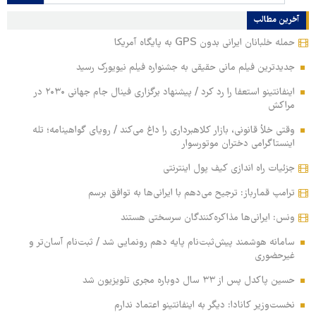
آخرین مطالب
حمله خلبانان ایرانی بدون GPS به پایگاه آمریکا
جدیدترین فیلم مانی حقیقی به جشنواره فیلم نیویورک رسید
اینفانتینو استعفا را رد کرد / پیشنهاد برگزاری فینال جام جهانی ۲۰۳۰ در
مراکش
وقتی خلأ قانونی، بازار کلاهبرداری را داغ می‌کند / رویای گواهینامه؛ تله
اینستاگرامی دختران موتورسوار
جزئیات راه اندازی کیف پول اینترنتی
ترامپ قمارباز: ترجیح می‌دهم با ایرانی‌ها به توافق برسم
ونس: ایرانی‌ها مذاکره‌کنندگان سرسختی هستند
سامانه هوشمند پیش‌ثبت‌نام پایه دهم رونمایی شد / ثبت‌نام آسان‌تر و
غیرحضوری
حسین پاکدل پس از ۳۳ سال دوباره مجری تلویزیون شد
نخست‌وزیر کانادا: دیگر به اینفانتینو اعتماد ندارم