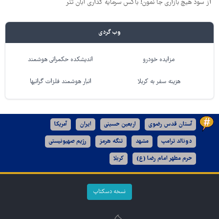
از سود هیچ بازاری جا نمون! باکس سرمایه گذاری آبان تتر
وب گردی
مزایده خودرو
اندیشکده حکمرانی هوشمند
هزینه سفر به کربلا
انبار هوشمند فلزات گرانبها
آستان قدس رضوی
اربعین حسینی
ایران
آمریکا
دونالد ترامپ
مشهد
تنگه هرمز
رژیم صهیونیستی
حرم مطهر امام رضا (ع)
کربلا
نسخه دسکتاپ