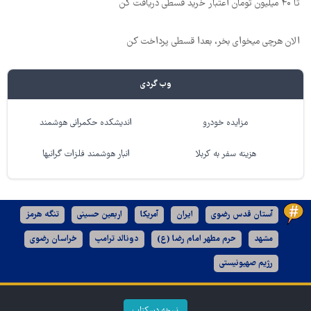
تا ۴۰ میلیون تومان اعتبار خرید قسطی دریافت کن
الان هرچی میخوای بخر، بعدا قسطی پرداخت کن
وب گردی
مزایده خودرو
اندیشکده حکمرانی هوشمند
هزینه سفر به کربلا
انبار هوشمند فلزات گرانبها
آستان قدس رضوی
ایران
آمریکا
اربعین حسینی
تنگه هرمز
مشهد
حرم مطهر امام رضا (ع)
دونالد ترامپ
خراسان رضوی
رژیم صهیونیستی
نسخه دسکتاپ