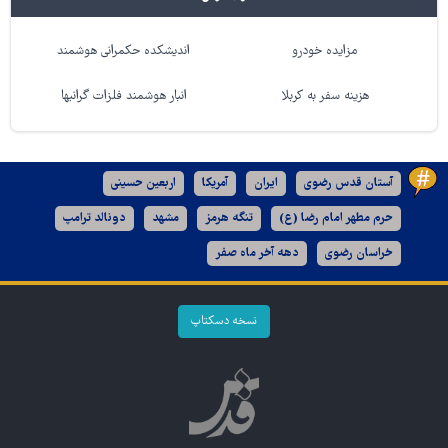
مزایده خودرو
اندیشکده حکمرانی هوشمند
هزینه سفر به کربلا
انبار هوشمند فلزات گرانبها
آستان قدس رضوی
ایران
آمریکا
اربعین حسینی
حرم مطهر امام رضا (ع)
تنگه هرمز
مشهد
دونالد ترامپ
خراسان رضوی
دهه آخر ماه صفر
نسخه دسکتاپ