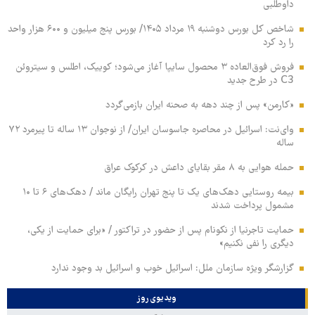
داوطلبی
شاخص کل بورس دوشنبه ۱۹ مرداد ۱۴۰۵/ بورس پنج میلیون و ۶۰۰ هزار واحد
را رد کرد
فروش فوق‌العاده ۳ محصول سایپا آغاز می‌شود؛ کوییک، اطلس و سیتروئن
C3 در طرح جدید
«کارمن» پس از چند دهه به صحنه ایران بازمی‌گردد
وای‌نت: اسرائیل در محاصره جاسوسان ایران/ از نوجوان ۱۳ ساله تا پیرمرد ۷۲
ساله
حمله هوایی به ۸ مقر بقایای داعش در کرکوک عراق
بیمه روستایی دهک‌های یک تا پنج تهران رایگان ماند / دهک‌های ۶ تا ۱۰
مشمول پرداخت شدند
حمایت تاجرنیا از نکونام پس از حضور در تراکتور / «برای حمایت از یکی،
دیگری را نفی نکنیم»
گزارشگر ویژه سازمان ملل: اسرائیل خوب و اسرائیل بد وجود ندارد
ویدیوی روز