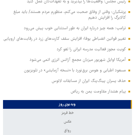
رئیس مجلس: واقعیت‌ها را بپذیرید و به تعهدات‌تان عمل کنید
پزشکیان: وقتی از وفاق صحبت می‌کنم، منظورم مردم هستند/ باید مبلغ
کالابرگ را افزایش دهیم
ترامپ: همه چیز درباره ایران به طور استثنایی خوب پیش می‌رود
تغییر قوانین انضباطی یوفا؛ افزایش سقف کارت‌های زرد در رقابت‌های اروپایی
کویت مجوز فعالیت مدرسه ایرانی را لغو کرد
آمریکا اوایل شهریور میزبان مجمع آژانس انرژی اتمی می‌شود
مسعود اطیابی و هومن برق‌نورد با «نسخه آزمایشی» در تلویزیون
حذف پسران پینگ‌پنگ ایران از مسابقات لائوس
پیام هشدار مقاومت یمن به ریاض
ویدیوی روز
خط قرمز
عکس
رواق