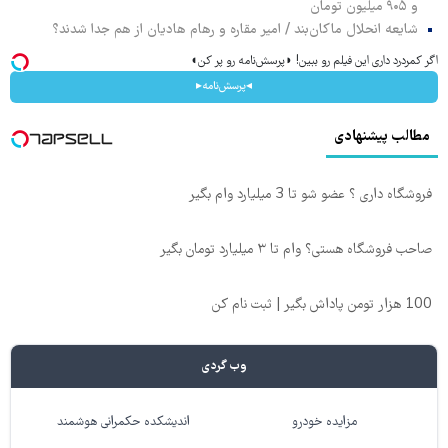
و ۹۰۵ میلیون تومان
شایعه انحلال ماکان‌بند / امیر مقاره و رهام هادیان از هم جدا شدند؟
اگر کمردرد داری این فیلم رو ببین! ◗پرسش‌نامه رو پر کن◖
◂پرسش‌نامه▸
مطالب پیشنهادی
فروشگاه داری ؟ عضو شو تا 3 میلیارد وام بگیر
صاحب فروشگاه هستی؟ وام تا ۳ میلیارد تومان بگیر
100 هزار تومن پاداش بگیر | ثبت نام کن
وب گردی
مزایده خودرو
اندیشکده حکمرانی هوشمند