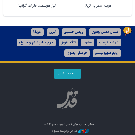
هزینه سفر به کربلا
انبار هوشمند فلزات گرانبها
آستان قدس رضوی
اربعین حسینی
ایران
آمریکا
دونالد ترامپ
مشهد
تنگه هرمز
حرم مطهر امام رضا (ع)
رژیم صهیونیستی
خراسان رضوی
نسخه دسکتاپ
تمامی حقوق برای
قدس آنلاین
محفوظ است.
طراحی و تولید: نستوه