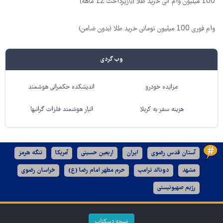
100 میلیون وام آنی خرید طلا (بازپرداخت 12 ماهه)
وام فوری 100 میلیون تومانی خرید طلا (بدون ضامن)
وب گردی
مزایده خودرو
اندیشکده حکمرانی هوشمند
هزینه سفر به کربلا
انبار هوشمند فلزات گرانبها
آستان قدس رضوی
ایران
اربعین حسینی
آمریکا
تنگه هرمز
مشهد
دونالد ترامپ
حرم مطهر امام رضا (ع)
خراسان رضوی
رژیم صهیونیستی
نسخه دسکتاپ