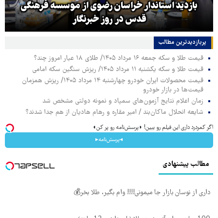
بازدید استاندار خراسان رضوی از موسسه فرهنگی
قدس در روز خبرنگار
پربازدیدترین‌ مطالب
قیمت طلا و سکه جمعه ۱۶ مرداد ۱۴۰۵/ طلای ۱۸ عیار امروز چند؟
قیمت طلا و سکه یکشنبه ۱۱ مرداد ۱۴۰۵/ ریزش سنگین سکه امامی
قیمت محصولات ایران خودرو چهارشنبه ۱۴ مرداد ۱۴۰۵/ ریزش همزمان
قیمت‌ها در بازار خودرو
زمان اعلام نتایج آزمون‌های سمپاد و نمونه دولتی مشخص شد
شایعه انحلال ماکان‌بند / امیر مقاره و رهام هادیان از هم جدا شدند؟
اگر کمردرد داری این فیلم رو ببین! ◗پرسش‌نامه رو پر کن◖
◂پرسش‌نامه▸
مطالب پیشنهادی
داری از نوسان بازار جا میمونی!!!! وام بگیر، طلا بخر💰