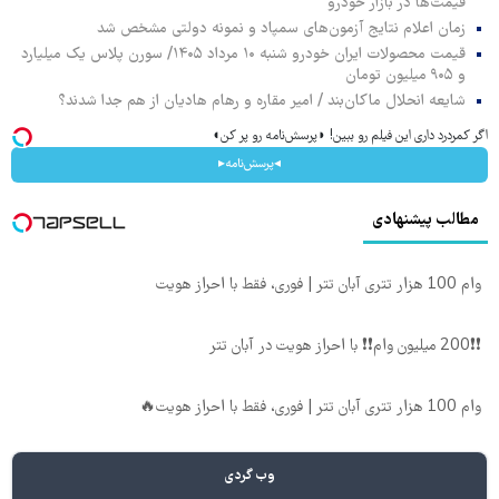
قیمت‌ها در بازار خودرو
زمان اعلام نتایج آزمون‌های سمپاد و نمونه دولتی مشخص شد
قیمت محصولات ایران خودرو شنبه ۱۰ مرداد ۱۴۰۵/ سورن پلاس یک میلیارد
و ۹۰۵ میلیون تومان
شایعه انحلال ماکان‌بند / امیر مقاره و رهام هادیان از هم جدا شدند؟
اگر کمردرد داری این فیلم رو ببین! ◗پرسش‌نامه رو پر کن◖
◂پرسش‌نامه▸
مطالب پیشنهادی
وام 100 هزار تتری آبان تتر | فوری، فقط با احراز هویت
❗❗200 میلیون وام❗❗ با احراز هویت در آبان تتر
وام 100 هزار تتری آبان تتر | فوری، فقط با احراز هویت🔥
وب گردی