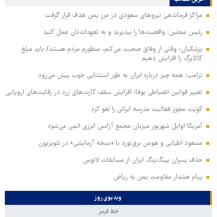
مراکز فرماندهی نیروهای سعودی در مرز یمن هدف قرار گرفت
رئیس مجلس: واقعیت‌ها را بپذیرید و به تعهدات‌تان عمل کنید
پزشکیان: وقتی از وفاق صحبت می‌کنم، منظورم مردم هستند/ باید مبلغ
کالابرگ را افزایش دهیم
ترامپ: همه چیز درباره ایران به طور استثنایی خوب پیش می‌رود
تغییر قوانین انضباطی یوفا؛ افزایش سقف کارت‌های زرد در رقابت‌های اروپایی
کویت مجوز فعالیت مدرسه ایرانی را لغو کرد
آمریکا اوایل شهریور میزبان مجمع آژانس انرژی اتمی می‌شود
مسعود اطیابی و هومن برق‌نورد با «نسخه آزمایشی» در تلویزیون
حذف پسران پینگ‌پنگ ایران از مسابقات لائوس
پیام هشدار مقاومت یمن به ریاض
ویدیوی روز
خط قرمز