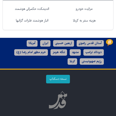
مزایده خودرو
اندیشکده حکمرانی هوشمند
هزینه سفر به کربلا
انبار هوشمند فلزات گرانبها
آستان قدس رضوی
اربعین حسینی
ایران
آمریکا
دونالد ترامپ
مشهد
تنگه هرمز
حرم مطهر امام رضا (ع)
رژیم صهیونیستی
کربلا
نسخه دسکتاپ