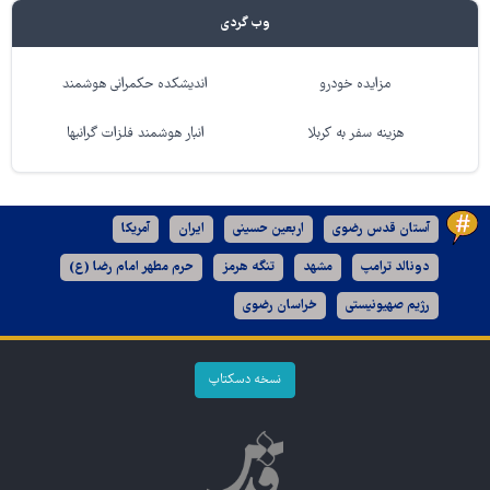
وب گردی
مزایده خودرو
اندیشکده حکمرانی هوشمند
هزینه سفر به کربلا
انبار هوشمند فلزات گرانبها
آستان قدس رضوی
اربعین حسینی
ایران
آمریکا
دونالد ترامپ
مشهد
تنگه هرمز
حرم مطهر امام رضا (ع)
رژیم صهیونیستی
خراسان رضوی
نسخه دسکتاپ