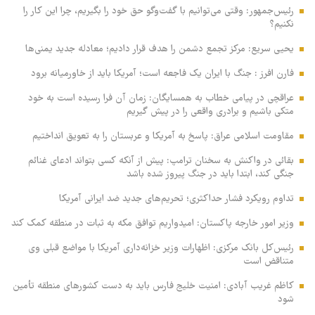
رئیس‌جمهور: وقتی می‌توانیم با گفت‌وگو حق خود را بگیریم، چرا این کار را
نکنیم؟
یحیی سریع: مرکز تجمع دشمن را هدف قرار دادیم؛ معادله جدید یمنی‌ها
فارن افرز : جنگ با ایران یک فاجعه است؛ آمریکا باید از خاورمیانه برود
عراقچی در پیامی خطاب به همسایگان: زمان آن فرا رسیده است به خود
متکی باشیم و برادری واقعی را در پیش گیریم
مقاومت اسلامی عراق: پاسخ به آمریکا و عربستان را به تعویق انداختیم
بقائی در واکنش به سخنان ترامپ: پیش از آنکه کسی بتواند ادعای غنائم
جنگی کند، ابتدا باید در جنگ پیروز شده باشد
تداوم رویکرد فشار حداکثری؛ تحریم‌های جدید ضد ایرانی آمریکا
وزیر امور خارجه پاکستان: امیدواریم توافق مکه به ثبات در منطقه کمک کند
رئیس‌کل بانک مرکزی: اظهارات وزیر خزانه‌داری آمریکا با مواضع قبلی وی
متناقض است
کاظم غریب آبادی: امنیت خلیج فارس باید به دست کشورهای منطقه تأمین
شود