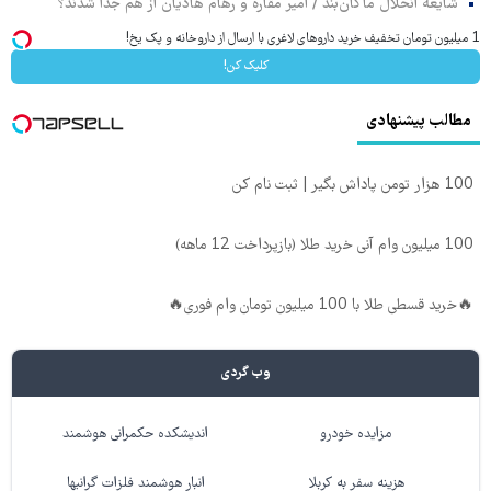
شایعه انحلال ماکان‌بند / امیر مقاره و رهام هادیان از هم جدا شدند؟
1 میلیون تومان تخفیف خرید داروهای لاغری با ارسال از داروخانه و پک یخ!
کلیک کن!
مطالب پیشنهادی
100 هزار تومن پاداش بگیر | ثبت نام کن
100 میلیون وام آنی خرید طلا (بازپرداخت 12 ماهه)
🔥خرید قسطی طلا با 100 میلیون تومان وام فوری🔥
وب گردی
مزایده خودرو
اندیشکده حکمرانی هوشمند
هزینه سفر به کربلا
انبار هوشمند فلزات گرانبها