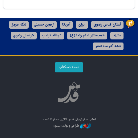
آستان قدس رضوی
ایران
آمریکا
اربعین حسینی
تنگه هرمز
مشهد
حرم مطهر امام رضا (ع)
دونالد ترامپ
خراسان رضوی
دهه آخر ماه صفر
نسخه دسکتاپ
تمامی حقوق برای
قدس آنلاین
محفوظ است.
طراحی و تولید: نستوه