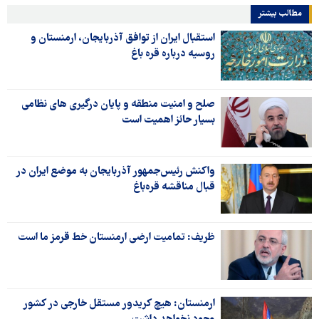
مطالب بیشتر
استقبال ایران از توافق آذربایجان، ارمنستان و
روسیه درباره قره باغ
صلح و امنیت منطقه و پایان درگیری های نظامی
بسیار حائز اهمیت است
واکنش رئیس‌جمهور آذربایجان به موضع ایران در
قبال مناقشه قره‌باغ
ظریف: تمامیت ارضی ارمنستان خط قرمز ما است
ارمنستان: هیچ کریدور مستقل خارجی در کشور