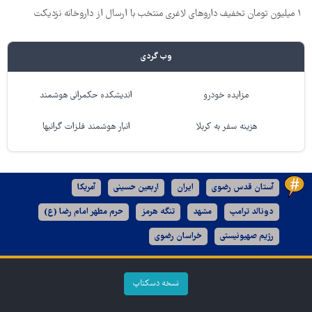
۱ میلیون تومان تخفیف داروهای لاغری منتخب با ارسال از داروخانه نزدیکت
وب گردی
مزایده خودرو
اندیشکده حکمرانی هوشمند
هزینه سفر به کربلا
انبار هوشمند فلزات گرانبها
آستان قدس رضوی
ایران
اربعین حسینی
آمریکا
دونالد ترامپ
مشهد
تنگه هرمز
حرم مطهر امام رضا (ع)
رژیم صهیونیستی
خراسان رضوی
نسخه دسکتاپ