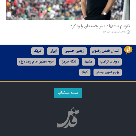
نکونام پیشنهاد مس‌رفسنجان را رد کرد
۱۴۰۴-۰۹-۱۴ ۱۷:۰۳
آستان قدس رضوی
اربعین حسینی
ایران
آمریکا
دونالد ترامپ
مشهد
تنگه هرمز
حرم مطهر امام رضا (ع)
رژیم صهیونیستی
کربلا
نسخه دسکتاپ