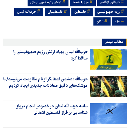
طوفان الاقصی
مزارع شبعا
ارتش رژیم صهیونیستی
رژیم صهیونیستی
فلسطین
فلسطینیان
حزب‌الله لبنان
غزه
لبنان
مطالب بیشتر
حزب‌الله لبنان پهپاد ارتش رژیم صهیونیستی را
ساقط کرد
حزب‌الله: دشمن اشغالگر از نام مقاومت می‌ترسد/ با
موشک‌های دقیق معادلات جدیدی ایجاد کردیم
بیانیه حزب الله لبنان در خصوص انجام پرواز
شناسایی بر فراز فلسطین اشغالی