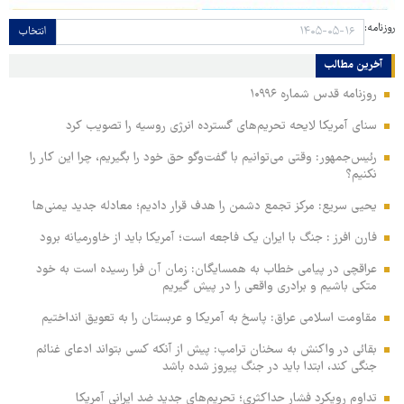
روزنامه:
انتخاب
آخرین مطالب
روزنامه قدس شماره ۱۰۹۹۶
سنای آمریکا لایحه تحریم‌های گسترده انرژی روسیه را تصویب کرد
رئیس‌جمهور: وقتی می‌توانیم با گفت‌وگو حق خود را بگیریم، چرا این کار را
نکنیم؟
یحیی سریع: مرکز تجمع دشمن را هدف قرار دادیم؛ معادله جدید یمنی‌ها
فارن افرز : جنگ با ایران یک فاجعه است؛ آمریکا باید از خاورمیانه برود
عراقچی در پیامی خطاب به همسایگان: زمان آن فرا رسیده است به خود
متکی باشیم و برادری واقعی را در پیش گیریم
مقاومت اسلامی عراق: پاسخ به آمریکا و عربستان را به تعویق انداختیم
بقائی در واکنش به سخنان ترامپ: پیش از آنکه کسی بتواند ادعای غنائم
جنگی کند، ابتدا باید در جنگ پیروز شده باشد
تداوم رویکرد فشار حداکثری؛ تحریم‌های جدید ضد ایرانی آمریکا