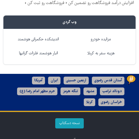
افزایش درآمـد فروشگاهت رو تضمین کن « فروشگاهت رو ثبت کن »
وب گردی
مزایده خودرو
اندیشکده حکمرانی هوشمند
هزینه سفر به کربلا
انبار هوشمند فلزات گرانبها
آستان قدس رضوی
اربعین حسینی
ایران
آمریکا
دونالد ترامپ
مشهد
تنگه هرمز
حرم مطهر امام رضا (ع)
خراسان رضوی
کربلا
نسخه دسکتاپ