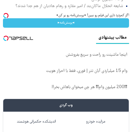
شایعه انحلال ماکان‌بند / امیر مقاره و رهام هادیان از هم جدا شدند؟
اگر کمردرد داری این فیلم رو ببین! ◗پرسش‌نامه رو پر کن◖
◂پرسش‌نامه▸
مطالب پیشنهادی
اینجا ماشینت رو راحت و سریع بفروشش
وام 15 میلیاردی آبان تتر | فوری، فقط با احراز هویت
❗❗200 میلیون وام❗❗ هر چی میخوای باهاش بخر!!
وب گردی
مزایده خودرو
اندیشکده حکمرانی هوشمند