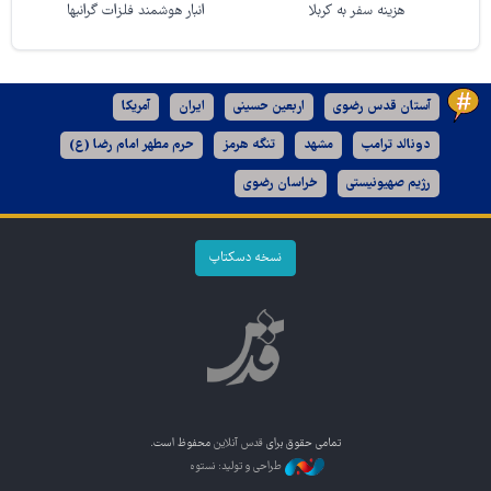
هزینه سفر به کربلا
انبار هوشمند فلزات گرانبها
آستان قدس رضوی
اربعین حسینی
ایران
آمریکا
دونالد ترامپ
مشهد
تنگه هرمز
حرم مطهر امام رضا (ع)
رژیم صهیونیستی
خراسان رضوی
نسخه دسکتاپ
تمامی حقوق برای
قدس آنلاین
محفوظ است.
طراحی و تولید: نستوه