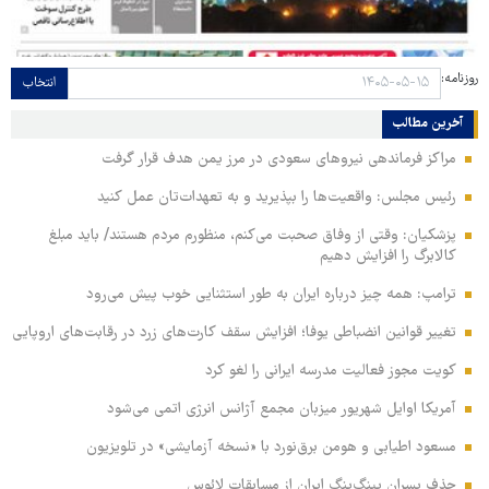
روزنامه:
انتخاب
آخرین مطالب
مراکز فرماندهی نیروهای سعودی در مرز یمن هدف قرار گرفت
رئیس مجلس: واقعیت‌ها را بپذیرید و به تعهدات‌تان عمل کنید
پزشکیان: وقتی از وفاق صحبت می‌کنم، منظورم مردم هستند/ باید مبلغ
کالابرگ را افزایش دهیم
ترامپ: همه چیز درباره ایران به طور استثنایی خوب پیش می‌رود
تغییر قوانین انضباطی یوفا؛ افزایش سقف کارت‌های زرد در رقابت‌های اروپایی
کویت مجوز فعالیت مدرسه ایرانی را لغو کرد
آمریکا اوایل شهریور میزبان مجمع آژانس انرژی اتمی می‌شود
مسعود اطیابی و هومن برق‌نورد با «نسخه آزمایشی» در تلویزیون
حذف پسران پینگ‌پنگ ایران از مسابقات لائوس