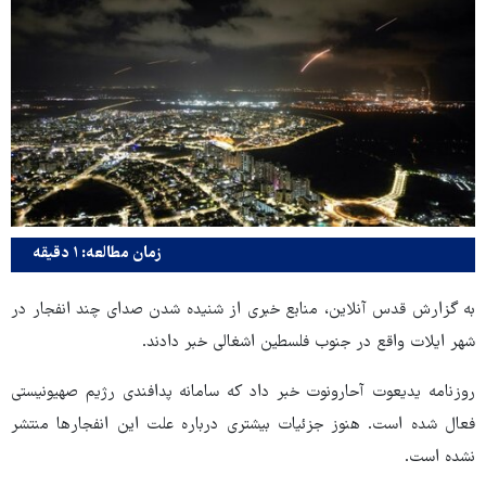
زمان مطالعه: ۱ دقیقه
به گزارش قدس آنلاین، منابع خبری از شنیده شدن صدای چند انفجار در
شهر ایلات واقع در جنوب فلسطین اشغالی خبر دادند.
روزنامه یدیعوت آحارونوت خبر داد که سامانه پدافندی رژیم صهیونیستی
فعال شده است. هنوز جزئیات بیشتری درباره علت این انفجارها منتشر
نشده است.