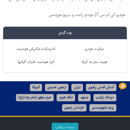
خودرو کی ام سی j7 خودتو راحت و سریع بفروشش
وب گردی
مزایده خودرو
اندیشکده حکمرانی هوشمند
هزینه سفر به کربلا
انبار هوشمند فلزات گرانبها
آستان قدس رضوی
ایران
اربعین حسینی
آمریکا
دونالد ترامپ
مشهد
تنگه هرمز
حرم مطهر امام رضا (ع)
رژیم صهیونیستی
خراسان رضوی
نسخه دسکتاپ