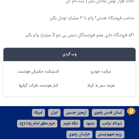
100 هزار تومن پاداش بگیر | ثبت نام کن
صاحب فروشگاه هستی؟ وام تا ۳ میلیارد تومان بگیر
اگه فروشگاه داری عضو فروشندگان دیجی پی شو 3 میلیارد وام بگیر
وب گردی
مزایده خودرو
اندیشکده حکمرانی هوشمند
هزینه سفر به کربلا
انبار هوشمند فلزات گرانبها
آستان قدس رضوی
اربعین حسینی
ایران
آمریکا
دونالد ترامپ
مشهد
تنگه هرمز
حرم مطهر امام رضا (ع)
رژیم صهیونیستی
خراسان رضوی