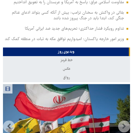
مقاومت اسلامی عراق: پاسخ به آمریکا و عربستان را به تعویق انداختیم
بقائی در واکنش به سخنان ترامپ: پیش از آنکه کسی بتواند ادعای غنائم
جنگی کند، ابتدا باید در جنگ پیروز شده باشد
تداوم رویکرد فشار حداکثری؛ تحریم‌های جدید ضد ایرانی آمریکا
وزیر امور خارجه پاکستان: امیدواریم توافق مکه به ثبات در منطقه کمک کند
ویدیوی روز
خط قرمز
عکس
رواق