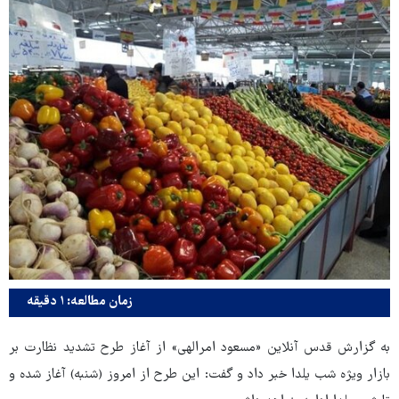
زمان مطالعه: ۱ دقیقه
به گزارش قدس آنلاین «مسعود امرالهی» از آغاز طرح تشدید نظارت بر
بازار ویژه شب یلدا خبر داد و گفت: این طرح از امروز (شنبه) آغاز شده و