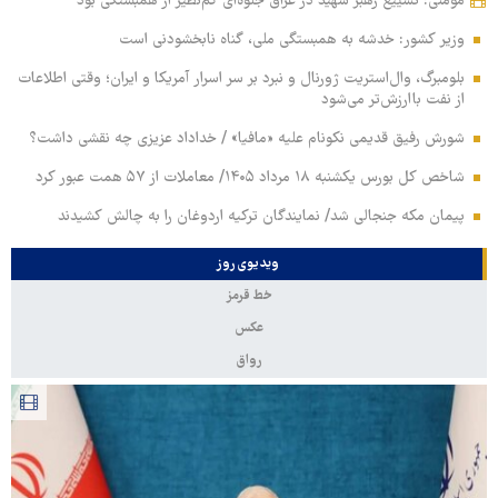
مؤمنی: تشییع رهبر شهید در عراق جلوه‌ای کم‌نظیر از همبستگی بود
وزیر کشور: خدشه به همبستگی ملی، گناه نابخشودنی است
بلومبرگ، وال‌استریت ژورنال و نبرد بر سر اسرار آمریکا و ایران؛ وقتی اطلاعات
از نفت باارزش‌تر می‌شود
شورش رفیق قدیمی نکونام علیه «مافیا» / خداداد عزیزی چه نقشی داشت؟
شاخص کل بورس یکشنبه ۱۸ مرداد ۱۴۰۵/ معاملات از ۵۷ همت عبور کرد
پیمان مکه جنجالی شد/ نمایندگان ترکیه اردوغان را به چالش کشیدند
ویدیوی روز
خط قرمز
عکس
رواق