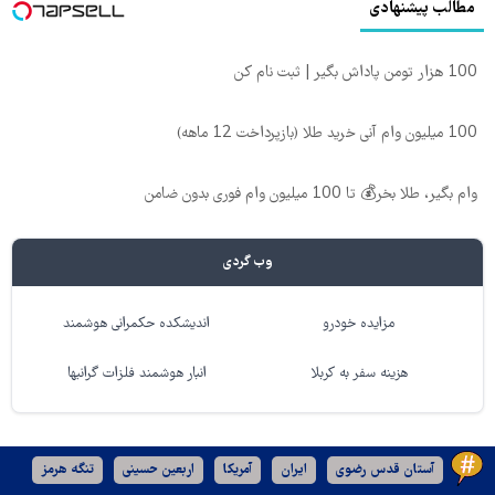
مطالب پیشنهادی
100 هزار تومن پاداش بگیر | ثبت نام کن
100 میلیون وام آنی خرید طلا (بازپرداخت 12 ماهه)
وام بگیر، طلا بخر💰 تا 100 میلیون وام فوری بدون ضامن
وب گردی
مزایده خودرو
اندیشکده حکمرانی هوشمند
هزینه سفر به کربلا
انبار هوشمند فلزات گرانبها
آستان قدس رضوی
ایران
آمریکا
اربعین حسینی
تنگه هرمز