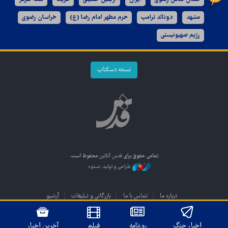
مشهد
دونالد ترامپ
حرم مطهر امام رضا (ع)
خراسان رضوی
رژیم صهیونیستی
نسخه دسکتاپ
تمامی حقوق برای
قدس آنلاین
محفوظ است.
طراحی و تولید: نستوه
درباره ما
تماس با ما
بازرگانی و تبلیغات
آرشیو
اخبار جنگ
روزنامه
فیلم
آخرین اخبار