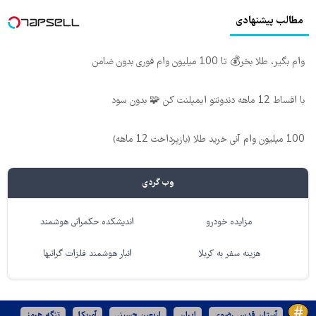
مطالب پیشنهادی
وام بگیر، طلا بخر💰 تا 100 میلیون وام فوری بدون ضامن
با اقساط 12 ماهه دندونتو ایمپلنت کن 🧩 بدون سود
100 میلیون وام آنی خرید طلا (بازپرداخت 12 ماهه)
وب گردی
مزایده خودرو
اندیشکده حکمرانی هوشمند
هزینه سفر به کربلا
انبار هوشمند فلزات گرانبها
آستان قدس رضوی
ایران
اربعین حسینی
آمریکا
تنگه هرمز