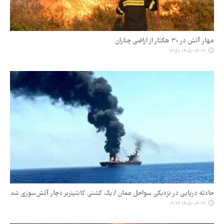
مهار آتش در ۳۰ هکتار از اراضی چناران
۱۴۰۵-۰۴-۲۱ ۱۶:۵۰
حادثه دریایی در نزدیکی سواحل عمان / یک کشتی کانتینربر دچار آتش‌سوزی شد
۱۴۰۵-۰۴-۲۱ ۰۹:۲۶