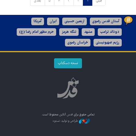
قبلی
۱
۲
۳
۴
۵
بعدی
آستان قدس رضوی
اربعین حسینی
ایران
آمریکا
دونالد ترامپ
مشهد
تنگه هرمز
حرم مطهر امام رضا (ع)
رژیم صهیونیستی
خراسان رضوی
نسخه دسکتاپ
تمامی حقوق برای
قدس آنلاین
محفوظ است.
طراحی و تولید: نستوه