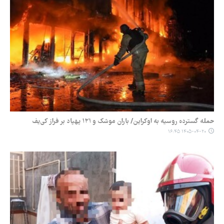
حمله گسترده روسیه به اوکراین/ باران موشک و ۱۲۱ پهپاد بر فراز کی‌یف
۱۴۰۵-۰۴-۲۰ ۱۶:۴۵