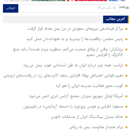
روزنامه:
انتخاب
آخرین مطالب
مراکز فرماندهی نیروهای سعودی در مرز یمن هدف قرار گرفت
رئیس مجلس: واقعیت‌ها را بپذیرید و به تعهدات‌تان عمل کنید
پزشکیان: وقتی از وفاق صحبت می‌کنم، منظورم مردم هستند/ باید مبلغ
کالابرگ را افزایش دهیم
ترامپ: همه چیز درباره ایران به طور استثنایی خوب پیش می‌رود
تغییر قوانین انضباطی یوفا؛ افزایش سقف کارت‌های زرد در رقابت‌های اروپایی
کویت مجوز فعالیت مدرسه ایرانی را لغو کرد
آمریکا اوایل شهریور میزبان مجمع آژانس انرژی اتمی می‌شود
مسعود اطیابی و هومن برق‌نورد با «نسخه آزمایشی» در تلویزیون
حذف پسران پینگ‌پنگ ایران از مسابقات لائوس
پیام هشدار مقاومت یمن به ریاض