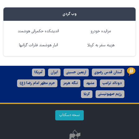
وب گردی
مزایده خودرو
اندیشکده حکمرانی هوشمند
هزینه سفر به کربلا
انبار هوشمند فلزات گرانبها
آستان قدس رضوی
اربعین حسینی
ایران
آمریکا
دونالد ترامپ
مشهد
تنگه هرمز
حرم مطهر امام رضا (ع)
رژیم صهیونیستی
کربلا
نسخه دسکتاپ